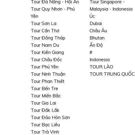
Tour Đà Nẵng - Hội An
Tour Singapore -
Tour Quy Nhơn - Phú
Malaysia - Indonesia
Yên
Úc
Tour Sơn La
Dubai
Tour Cần Thơ
Châu Âu
Tour Đồng Tháp
Bhutan
Tour Nam Du
Ấn Độ
Tour Kiên Giang
#
Tour Châu Đốc
Indonesia
Tour Phú Yên
TOUR LÀO
Tour Ninh Thuận
TOUR TRUNG QUỐC
Tour Phan Thiết
Tour Bến Tre
Tour Miền Bắc
Tour Gia Lai
Tour Đắk Lắk
Tour Đảo Hòn Sơn
Tour Bạc Liêu
Tour Trà Vinh