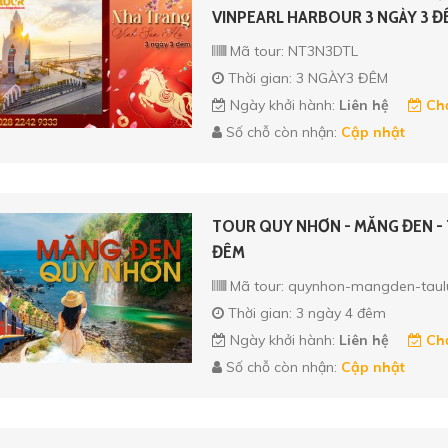
VINPEARL HARBOUR 3 NGÀY 3 Đ
Mã tour: NT3N3DTL
Thời gian: 3 NGÀY3 ĐÊM
Ngày khởi hành:
Liên hệ
Chọ
Số chỗ còn nhận:
Cập nhật
TOUR QUY NHƠN - MĂNG ĐEN - T
ĐÊM
Mã tour: quynhon-mangden-taul
Thời gian: 3 ngày 4 đêm
Ngày khởi hành:
Liên hệ
Chọ
Số chỗ còn nhận:
Cập nhật