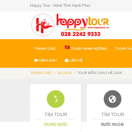
Happy Tour - Hành Trình Hạnh Phúc
TRANG CHỦ
TOUR HÀNH HƯƠNG
TOUR CH
HÌNH ẢNH
LIÊN HỆ
TRANG CHỦ
DU LỊCH
TOUR BIỂN CHÀO HÈ 2026
TÌM TOUR
TÌM TOUR
TRONG NƯỚC
NƯỚC NGOÀI