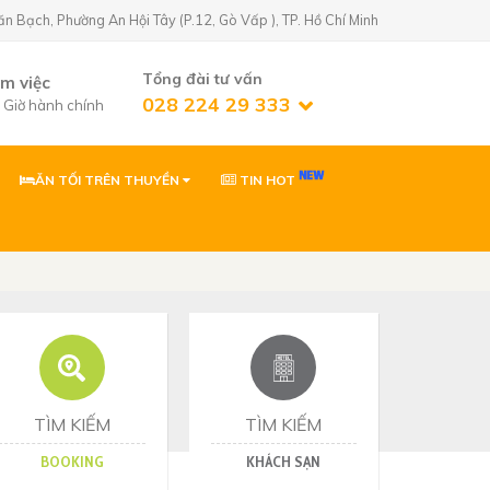
Bạch, Phường An Hội Tây (P.12, Gò Vấp ), TP. Hồ Chí Minh
Tổng đài tư vấn
àm việc
028 224 29 333
7 Giờ hành chính
ĂN TỐI TRÊN THUYỀN
TIN HOT
n Golf)
02822429333
 Phường An Hội
0903869866
 Phường Tân Sơn,
ơn
0903869866
Nhơn, Gia Lai
TÌM KIẾM
TÌM KIẾM
BOOKING
KHÁCH SẠN