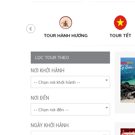
UR MỘT NGÀY
TOUR HÀNH HƯƠNG
TOUR TẾT
LỌC TOUR THEO
NƠI KHỞI HÀNH
-- Chọn nơi khởi hành --
NƠI ĐẾN
-- Chọn nơi đến --
NGÀY KHỞI HÀNH