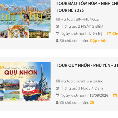
TOUR ĐẢO TÔM HÙM - NINH CHỮ 
TOUR HÈ 2026
Mã tour: BINHHUNGLE
Thời gian: 2 NGÀY 2 ĐÊM
Ngày khởi hành:
Liên hệ
Chọ
Số chỗ còn nhận:
Cập nhật
TOUR QUY NHƠN - PHÚ YÊN - 3 
Mã tour: quynhon-taulua
Thời gian: 3 Ngày 4 Đêm
Ngày khởi hành:
13/08/2026
Số chỗ còn nhận:
28