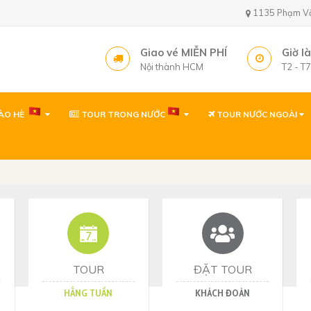
1135 Phạm Văn 
Giao vé MIỄN PHÍ
Giờ l
Nội thành HCM
T2 - T
ÀO HÈ
TOUR TRONG NƯỚC
TOUR NƯỚC NGOÀI
Văn phòng ( gần sâ
1135 Phạm Văn Bạch,
Tây, TP. Hồ Chí Minh
Văn phòng
1135 Phạm Văn Bạch,
Tp. Hồ Chí Minh
Văn phòng Quy Nh
60 Thanh Niên, P. Quy 
TOUR
ĐẶT TOUR
HẰNG TUẦN
KHÁCH ĐOÀN