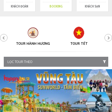
KHÁCH ĐOÀN
BOOKING
KHÁCH SẠN
Y
TOUR HÀNH HƯƠNG
TOUR TẾT
LỌC TOUR THEO