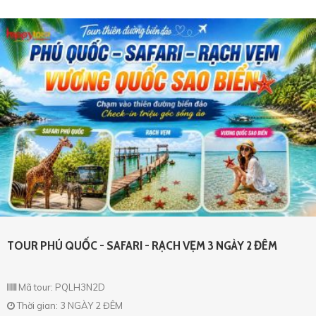
TOUR PHÚ QUỐC - SAFARI - RẠCH VẸM 3 NGÀY 2 ĐÊM
Mã tour: PQLH3N2D
Thời gian: 3 NGÀY 2 ĐÊM