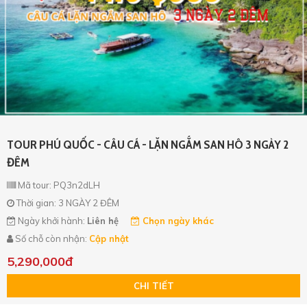
Xin mời Quý khách chọn thông tin cần tìm kiếm
Xin mời Quý khách chọn thông tin cần tìm kiếm
Xin mời Quý khách chọn thông tin cần tìm kiếm
Xin mời Quý khách chọn thông tin cần tìm kiếm
Chọn khu vực
Chọn nơi đi
Chọn nơi đi
hoặc
Chọn loại
Chọn nơi đến
Chọn nơi đến
Khoảng giá
TOUR PHÚ QUỐC - CÂU CÁ - LẶN NGẮM SAN HÔ 3 NGÀY 2
ĐÊM
TÌM KIẾM
TÌM KIẾM
Mã tour: PQ3n2dLH
Thời gian: 3 NGÀY 2 ĐÊM
TÌM KIẾM
TÌM KIẾM
Ngày khởi hành:
Liên hệ
Chọn ngày khác
Số chỗ còn nhận:
Cập nhật
5,290,000đ
CHI TIẾT