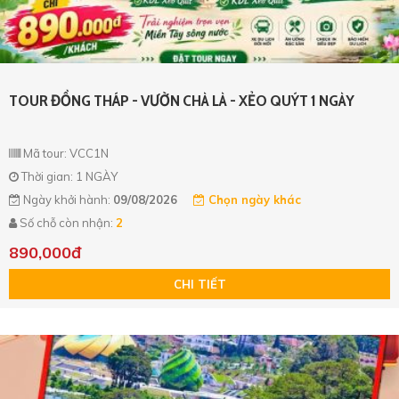
TOUR ĐỒNG THÁP - VƯỜN CHÀ LÀ - XẺO QUÝT 1 NGÀY
Mã tour: VCC1N
Thời gian: 1 NGÀY
Ngày khởi hành:
09/08/2026
Chọn ngày khác
Số chỗ còn nhận:
2
890,000đ
CHI TIẾT