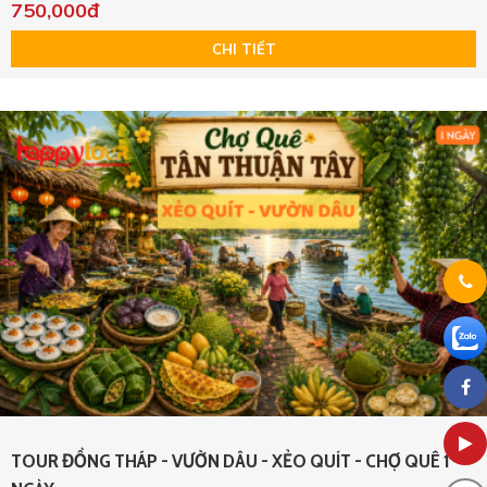
750,000đ
CHI TIẾT
TOUR ĐỒNG THÁP - VƯỜN DÂU - XẺO QUÍT - CHỢ QUÊ 1