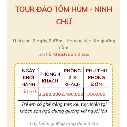
TOUR ĐẢO TÔM HÙM - NINH
CHỮ
Thời gian:
2 ngày 2 đêm
- Phương tiện:
Xe giường
nằm
Lưu trú:
Khách sạn 2 sao
NGÀY
PHÒNG
PHỤ THU
PHÒNG 4
KHỞI
2-3
PHÒNG
KHÁCH
HÀNH
KHÁCH
ĐƠN
Tối thứ 6
2.390.000
2.490.000
350.000
Trẻ em có ghế riêng trên xe, tuy nhiên tại
khách sạn ngủ chung giường với người lớn.
Lấy thêm giường tầng dưới thêm