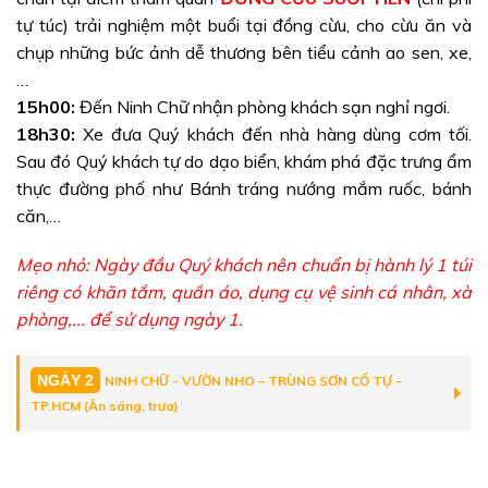
tự túc) trải nghiệm một buổi tại đồng cừu, cho cừu ăn và
chụp những bức ảnh dễ thương bên tiểu cảnh ao sen, xe,
…
15h00:
Đến Ninh Chữ nhận phòng khách sạn nghỉ ngơi.
18h30:
Xe đưa Quý khách đến nhà hàng dùng cơm tối.
Sau đó Quý khách tự do dạo biển, khám phá đặc trưng ẩm
thực đường phố như Bánh tráng nướng mắm ruốc, bánh
căn,…
Mẹo nhỏ: Ngày đầu Quý khách nên chuẩn bị hành lý 1 túi
riêng có khăn tắm, quần áo, dụng cụ vệ sinh cá nhân, xà
phòng,... để sử dụng ngày 1.
NGÀY 2
NINH CHỮ - VƯỜN NHO – TRÙNG SƠN CỔ TỰ -
TP.HCM (Ăn sáng, trưa)