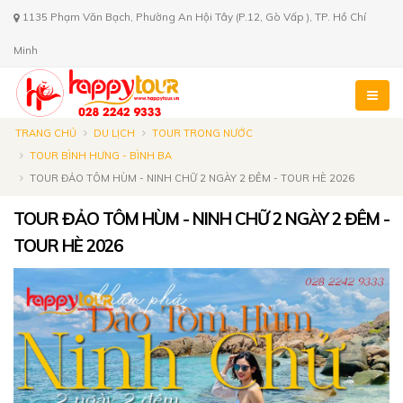
1135 Phạm Văn Bạch, Phường An Hội Tây (P.12, Gò Vấp ), TP. Hồ Chí
Minh
TRANG CHỦ
DU LỊCH
TOUR TRONG NƯỚC
TOUR BÌNH HƯNG - BÌNH BA
TOUR ĐẢO TÔM HÙM - NINH CHỮ 2 NGÀY 2 ĐÊM - TOUR HÈ 2026
TOUR ĐẢO TÔM HÙM - NINH CHỮ 2 NGÀY 2 ĐÊM -
TOUR HÈ 2026