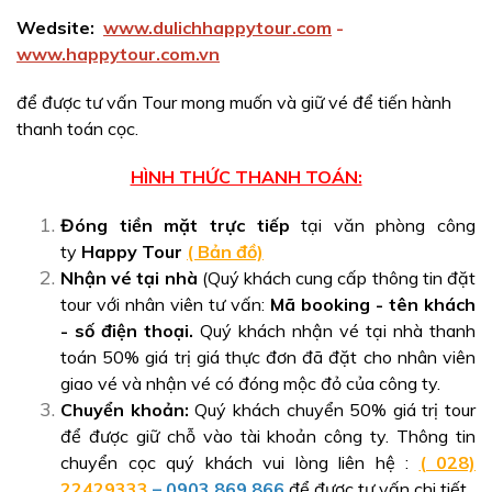
Wedsite:
www.dulichhappytour.com
-
www.happytour.com.vn
để được tư vấn Tour mong muốn và giữ vé để tiến hành
thanh toán cọc.
HÌNH THỨC THANH TOÁN:
Đóng tiền mặt trực tiếp
tại văn phòng công
ty
Happy Tour
( Bản đồ)
Nhận vé tại nhà
(Quý khách cung cấp thông tin đặt
tour với nhân viên tư vấn:
Mã booking - tên khách
- số điện thoại.
Quý khách nhận vé tại nhà thanh
toán 50% giá trị giá thực đơn đã đặt cho nhân viên
giao vé và nhận vé có đóng mộc đỏ của công ty.
Chuyển khoản:
Quý khách chuyển 50% giá trị tour
để được giữ chỗ vào tài khoản công ty. Thông tin
chuyển cọc quý khách vui lòng liên hệ :
( 028)
22429333
–
0903 869 866
để được tư vấn chi tiết.