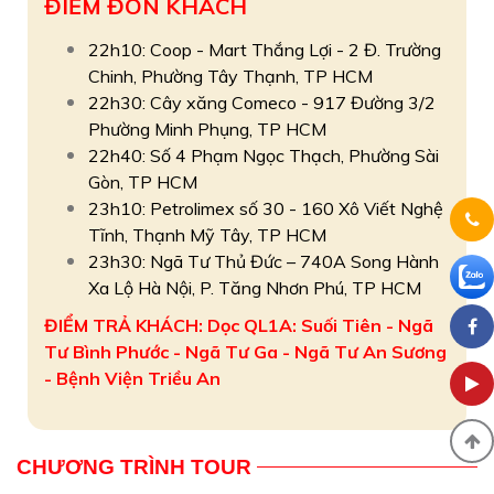
ĐIỂM ĐÓN KHÁCH
22h10: Coop - Mart Thắng Lợi - 2 Đ. Trường
Chinh, Phường Tây Thạnh, TP HCM
22h30: Cây xăng Comeco - 917 Đường 3/2
Phường Minh Phụng, TP HCM
22h40: Số 4 Phạm Ngọc Thạch, Phường Sài
Gòn, TP HCM
23h10: Petrolimex số 30 - 160 Xô Viết Nghệ
Tĩnh, Thạnh Mỹ Tây, TP HCM
23h30: Ngã Tư Thủ Đức – 740A Song Hành
Xa Lộ Hà Nội, P. Tăng Nhơn Phú, TP HCM
ĐIỂM TRẢ KHÁCH: Dọc QL1A: Suối Tiên - Ngã
Tư Bình Phước - Ngã Tư Ga - Ngã Tư An Sương
- Bệnh Viện Triều An
CHƯƠNG TRÌNH TOUR