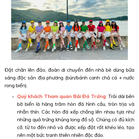
Đặt chân lên đảo, đoàn di chuyển đến nhà bè dùng bữa
sáng đặc sản địa phương (bún/bánh canh chả cá + nước
rong biển).
Quý khách
Tham quan Bãi Đá Trứng
:
Trải dài bên
bờ biển là hàng trăm hòn đá hình cầu, tròn trịa và
nhẵn thín. Các hòn đá xếp chồng lên nhau tựa như
những quả trứng khủng long đồ sộ. Chúng có đủ kích
cỡ, từ to đến nhỏ và được xếp đặt rất khéo léo, tạo
nên một bức tranh thiên nhiên độc đáo.