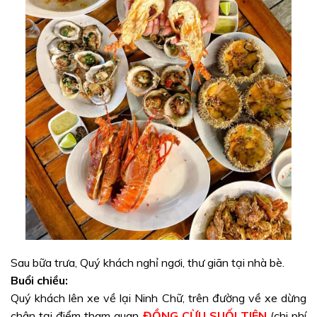
Sau bữa trưa, Quý khách nghỉ ngơi, thư giãn tại nhà bè.
Buổi chiều:
Quý khách lên xe về lại Ninh Chữ, trên đường về xe dừng
chân tại điểm tham quan
ĐỒNG CỪU SUỐI TIÊN
(
chi phí