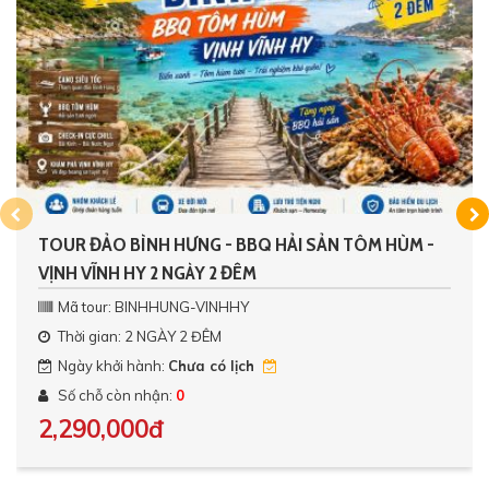
TOUR ĐẢO BÌNH HƯNG - BBQ HẢI SẢN TÔM HÙM -
VỊNH VĨNH HY 2 NGÀY 2 ĐÊM
Mã tour: BINHHUNG-VINHHY
Thời gian: 2 NGÀY 2 ĐÊM
Ngày khởi hành:
Chưa có lịch
Số chỗ còn nhận:
0
2,290,000đ