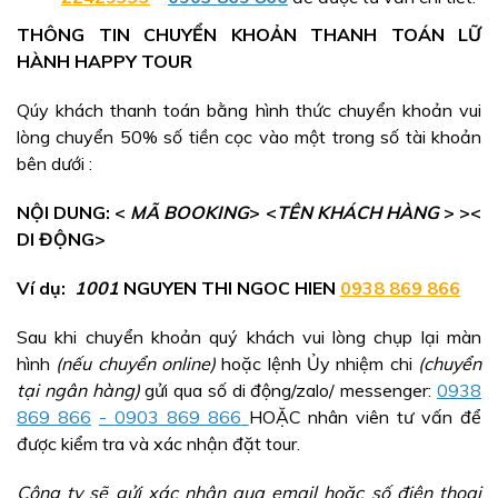
THÔNG TIN CHUYỂN KHOẢN THANH TOÁN LỮ
HÀNH HAPPY TOUR
Qúy khách thanh toán bằng hình thức chuyển khoản vui
lòng chuyển 50% số tiền cọc vào một trong số tài khoản
bên dưới :
NỘI DUNG: <
MÃ BOOKING
> <
TÊN KHÁCH HÀNG
> ><
DI ĐỘNG>
Ví dụ:
1001
NGUYEN THI NGOC HIEN
0938 869 866
Sau khi chuyển khoản quý khách vui lòng chụp lại màn
hình
(nếu chuyển online)
hoặc lệnh Ủy nhiệm chi
(chuyển
tại ngân hàng)
gửi qua số di động/zalo/ messenger:
0938
869 866
-
0903
869 866
HOẶC nhân viên tư vấn để
được kiểm tra và xác nhận đặt tour.
Công ty sẽ gửi xác nhận qua email hoặc số điện thoại