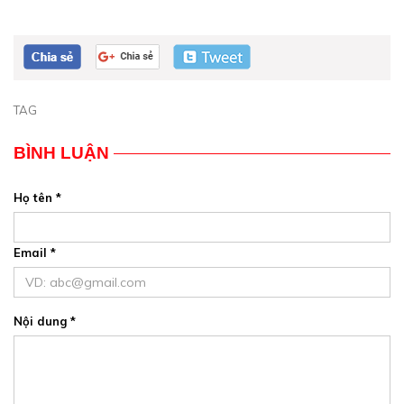
TAG
BÌNH LUẬN
Họ tên *
Email *
Nội dung *