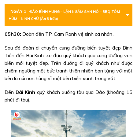
NGÀY 1
ĐẢO BÌNH HƯNG – LẶN NGẮM SAN HÔ – BBQ TÔM
HÙM – NINH CHỮ (Ăn 3 bữa)
05h30:
Đoàn đến TP. Cam Ranh vệ sinh cá nhân .
Sau đó đoàn di chuyển cung đường biển tuyệt đẹp Bình
Tiên đến Bãi Kinh, xe đưa quý khách qua cung đường ven
biển mới tuyệt đẹp. Trên đường đi quý khách như được
chiêm ngưỡng một bức tranh thiên nhiên ban tặng với một
bên là núi non hùng vĩ một bên biển xanh trong vắt.
Đến
Bãi Kinh
quý khách xuống tàu qua Đảo (khoảng 15
phút đi tàu).