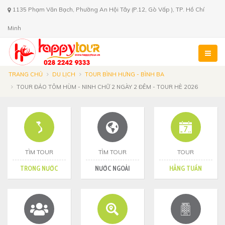
1135 Phạm Văn Bạch, Phường An Hội Tây (P.12, Gò Vấp ), TP. Hồ Chí
Minh
TRANG CHỦ
DU LỊCH
TOUR BÌNH HƯNG - BÌNH BA
TOUR ĐẢO TÔM HÙM - NINH CHỮ 2 NGÀY 2 ĐÊM - TOUR HÈ 2026
TÌM TOUR
TÌM TOUR
TOUR
TRONG NƯỚC
NƯỚC NGOÀI
HẰNG TUẦN