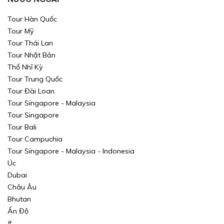
Tour Hàn Quốc
Tour Mỹ
Tour Thái Lan
Tour Nhật Bản
Thổ Nhĩ Kỳ
Xin mời Quý khách chọn thông tin cần tìm kiếm
Xin mời Quý khách chọn thông tin cần tìm kiếm
Tour Trung Quốc
Tour Đài Loan
Xin mời Quý khách chọn thông tin cần tìm kiếm
Xin mời Quý khách chọn thông tin cần tìm kiếm
Tour Singapore - Malaysia
Tour Singapore
Chọn khu vực
Chọn nơi đi
Chọn nơi đi
Tour Bali
Tour Campuchia
hoặc
Chọn loại
Chọn nơi đến
Chọn nơi đến
Tour Singapore - Malaysia - Indonesia
Úc
Khoảng giá
Dubai
Châu Âu
TÌM KIẾM
TÌM KIẾM
Bhutan
Ấn Độ
TÌM KIẾM
TÌM KIẾM
#