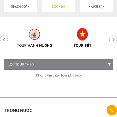
KHÁCH ĐOÀN
BOOKING
KHÁCH SẠN
Y
TOUR HÀNH HƯƠNG
TOUR TẾT
LỌC TOUR THEO
Không tìm thấy Tour phù hợp
TRONG NƯỚC