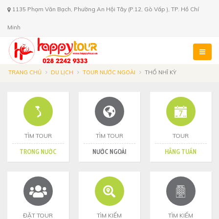
1135 Phạm Văn Bạch, Phường An Hội Tây (P.12, Gò Vấp ), TP. Hồ Chí
Minh
TRANG CHỦ
DU LỊCH
TOUR NƯỚC NGOÀI
THỔ NHĨ KỲ
TÌM TOUR
TÌM TOUR
TOUR
TRONG NƯỚC
NƯỚC NGOÀI
HẰNG TUẦN
ĐẶT TOUR
TÌM KIẾM
TÌM KIẾM