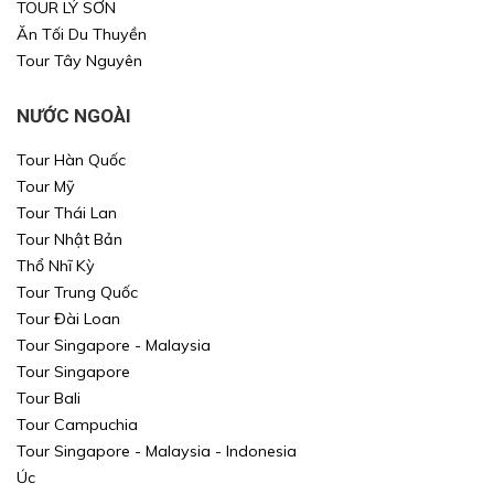
TOUR LÝ SƠN
Ăn Tối Du Thuyền
Tour Tây Nguyên
NƯỚC NGOÀI
Tour Hàn Quốc
Tour Mỹ
Tour Thái Lan
Xin mời Quý khách chọn thông tin cần tìm kiếm
Xin mời Quý khách chọn thông tin cần tìm kiếm
Tour Nhật Bản
Xin mời Quý khách chọn thông tin cần tìm kiếm
Thổ Nhĩ Kỳ
Xin mời Quý khách chọn thông tin cần tìm kiếm
Tour Trung Quốc
Chọn khu vực
Tour Đài Loan
Chọn nơi đi
Chọn nơi đi
Tour Singapore - Malaysia
Tour Singapore
hoặc
Chọn loại
Chọn nơi đến
Chọn nơi đến
Tour Bali
Tour Campuchia
Khoảng giá
Tour Singapore - Malaysia - Indonesia
TÌM KIẾM
Úc
TÌM KIẾM