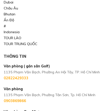
Dubai
Châu Âu
TÌM KIẾM
TÌM KIẾM
Bhutan
Ấn Độ
#
Indonesia
TOUR LÀO
TOUR TRUNG QUỐC
THÔNG TIN
Văn phòng ( gần sân Golf)
1135 Phạm Văn Bạch, Phường An Hội Tây, TP. Hồ Chí Minh
02822429333
Văn phòng
1135 Phạm Văn Bạch, Phường Tân Sơn, Tp. Hồ Chí Minh
0903869866