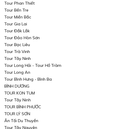
Tour Phan Thiết
TÌM KIẾM
TÌM KIẾM
Tour Bến Tre
Tour Miền Bắc
Tour Gia Lai
Tour Đắk Lắk
Tour Đảo Hòn Sơn
Tour Bạc Liêu
Tour Trà Vinh
Tour Tây Ninh
Tour Long Hải - Tour Hồ Tràm
Tour Long An
Tour Bình Hưng - Bình Ba
BÌNH DƯƠNG
TOUR KON TUM
Tour Tây Ninh
TOUR BÌNH PHƯỚC
TOUR LÝ SƠN
Ăn Tối Du Thuyền
Tour Tây Nguyên