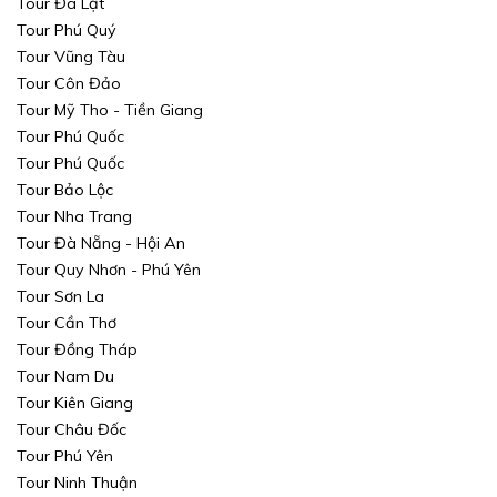
Tour Đà Lạt
Tour Phú Quý
Tour Vũng Tàu
Tour Côn Đảo
Tour Mỹ Tho - Tiền Giang
Tour Phú Quốc
Tour Phú Quốc
Xin mời Quý khách chọn thông tin cần tìm kiếm
Xin mời Quý khách chọn thông tin cần tìm kiếm
Tour Bảo Lộc
Tour Nha Trang
Xin mời Quý khách chọn thông tin cần tìm kiếm
Xin mời Quý khách chọn thông tin cần tìm kiếm
Tour Đà Nẵng - Hội An
Tour Quy Nhơn - Phú Yên
Chọn khu vực
Chọn nơi đi
Chọn nơi đi
Tour Sơn La
Tour Cần Thơ
hoặc
Chọn loại
Tour Đồng Tháp
Chọn nơi đến
Chọn nơi đến
Tour Nam Du
Khoảng giá
Tour Kiên Giang
Tour Châu Đốc
TÌM KIẾM
TÌM KIẾM
Tour Phú Yên
Tour Ninh Thuận