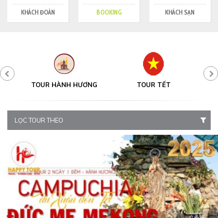
KHÁCH ĐOÀN
BOOKING
KHÁCH SẠN
Y
TOUR HÀNH HƯƠNG
TOUR TẾT
LỌC TOUR THEO