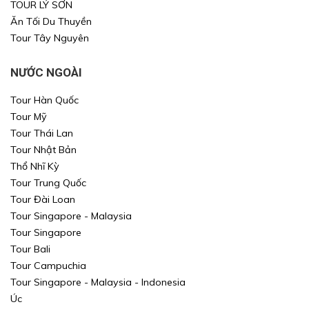
TOUR LÝ SƠN
Ăn Tối Du Thuyền
Tour Tây Nguyên
NƯỚC NGOÀI
Tour Hàn Quốc
Tour Mỹ
Tour Thái Lan
Xin mời Quý khách chọn thông tin cần tìm kiếm
Xin mời Quý khách chọn thông tin cần tìm kiếm
Tour Nhật Bản
Xin mời Quý khách chọn thông tin cần tìm kiếm
Thổ Nhĩ Kỳ
Xin mời Quý khách chọn thông tin cần tìm kiếm
Tour Trung Quốc
Chọn khu vực
Tour Đài Loan
Chọn nơi đi
Chọn nơi đi
Tour Singapore - Malaysia
Tour Singapore
hoặc
Chọn loại
Chọn nơi đến
Chọn nơi đến
Tour Bali
Tour Campuchia
Khoảng giá
Tour Singapore - Malaysia - Indonesia
TÌM KIẾM
Úc
TÌM KIẾM