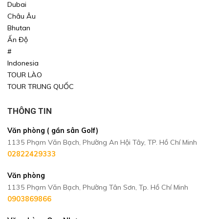
Dubai
Châu Âu
TÌM KIẾM
TÌM KIẾM
Bhutan
Ấn Độ
#
Indonesia
TOUR LÀO
TOUR TRUNG QUỐC
THÔNG TIN
Văn phòng ( gần sân Golf)
1135 Phạm Văn Bạch, Phường An Hội Tây, TP. Hồ Chí Minh
02822429333
Văn phòng
1135 Phạm Văn Bạch, Phường Tân Sơn, Tp. Hồ Chí Minh
0903869866