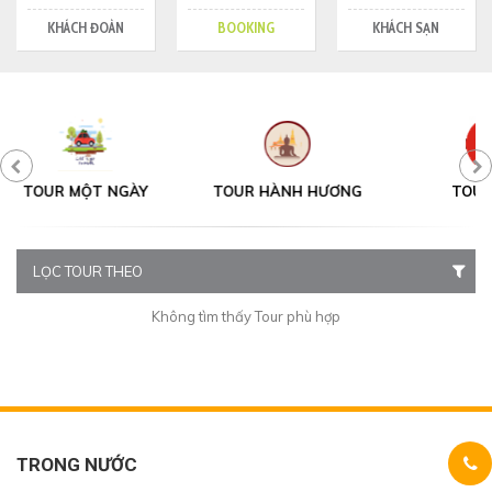
KHÁCH ĐOÀN
BOOKING
KHÁCH SẠN
Y
TOUR HÀNH HƯƠNG
TOUR TẾT
LỌC TOUR THEO
Không tìm thấy Tour phù hợp
TRONG NƯỚC