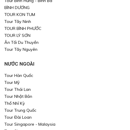
Tour Bình Hưng - Bình Ba
BÌNH DƯƠNG
Xin mời Quý khách chọn thông tin cần tìm kiếm
Xin mời Quý khách chọn thông tin cần tìm kiếm
TOUR KON TUM
Xin mời Quý khách chọn thông tin cần tìm kiếm
Tour Tây Ninh
Xin mời Quý khách chọn thông tin cần tìm kiếm
TOUR BÌNH PHƯỚC
Chọn khu vực
TOUR LÝ SƠN
Chọn nơi đi
Chọn nơi đi
Ăn Tối Du Thuyền
Tour Tây Nguyên
hoặc
Chọn loại
Chọn nơi đến
Chọn nơi đến
NƯỚC NGOÀI
Khoảng giá
Tour Hàn Quốc
TÌM KIẾM
TÌM KIẾM
Tour Mỹ
Tour Thái Lan
TÌM KIẾM
TÌM KIẾM
Tour Nhật Bản
Thổ Nhĩ Kỳ
Tour Trung Quốc
Tour Đài Loan
Tour Singapore - Malaysia