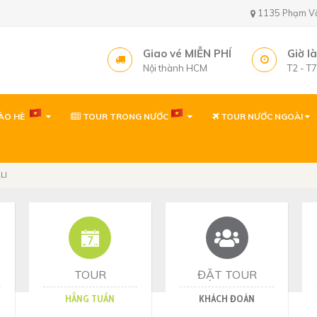
1135 Phạm Văn 
Giao vé MIỄN PHÍ
Giờ l
Nội thành HCM
T2 - T
ÀO HÈ
TOUR TRONG NƯỚC
TOUR NƯỚC NGOÀI
Văn phòng ( gần sâ
1135 Phạm Văn Bạch,
Tây, TP. Hồ Chí Minh
LI
Văn phòng
1135 Phạm Văn Bạch,
Tp. Hồ Chí Minh
Văn phòng Quy Nh
60 Thanh Niên, P. Quy 
TOUR
ĐẶT TOUR
HẰNG TUẦN
KHÁCH ĐOÀN