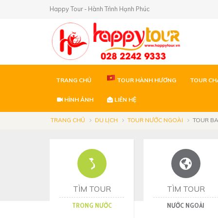
Happy Tour - Hành Trình Hạnh Phúc
TRANG CHỦ
TOUR HÀNH HƯƠNG
TOUR CH
HÌNH ẢNH
LIÊN HỆ
TRANG CHỦ
DU LỊCH
TOUR NƯỚC NGOÀI
TOUR BA
TÌM TOUR
TÌM TOUR
TRONG NƯỚC
NƯỚC NGOÀI