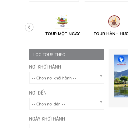
UR MỘT NGÀY
TOUR HÀNH HƯƠNG
TOUR TẾT
LỌC TOUR THEO
NƠI KHỞI HÀNH
-- Chọn nơi khởi hành --
NƠI ĐẾN
-- Chọn nơi đến --
NGÀY KHỞI HÀNH