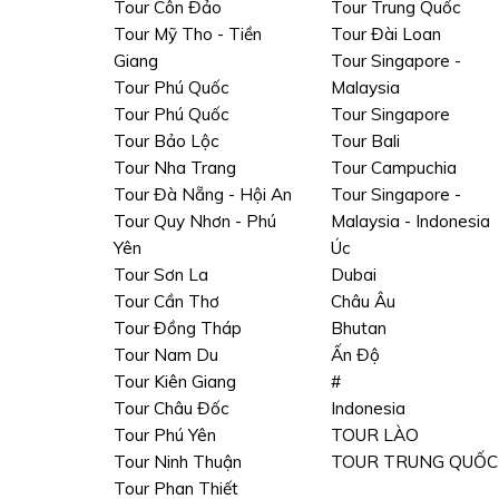
Tour Côn Đảo
Tour Trung Quốc
Tour Mỹ Tho - Tiền
Tour Đài Loan
Giang
Tour Singapore -
Tour Phú Quốc
Malaysia
Tour Phú Quốc
Tour Singapore
Tour Bảo Lộc
Tour Bali
Tour Nha Trang
Tour Campuchia
Tour Đà Nẵng - Hội An
Tour Singapore -
Tour Quy Nhơn - Phú
Malaysia - Indonesia
Yên
Úc
Tour Sơn La
Dubai
Tour Cần Thơ
Châu Âu
Tour Đồng Tháp
Bhutan
Tour Nam Du
Ấn Độ
Tour Kiên Giang
#
Tour Châu Đốc
Indonesia
Tour Phú Yên
TOUR LÀO
Tour Ninh Thuận
TOUR TRUNG QUỐC
Tour Phan Thiết