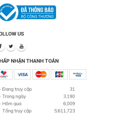
OLLOW US
HẤP NHẬN THANH TOÁN
Đang truy cập
31
Trong ngày
3,190
Hôm qua
6,009
Tổng truy cập
5,611,723