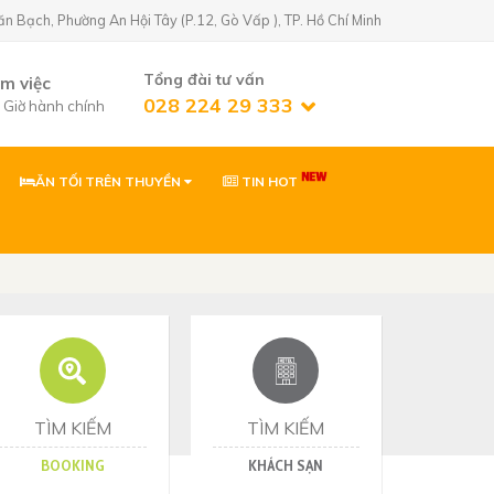
Bạch, Phường An Hội Tây (P.12, Gò Vấp ), TP. Hồ Chí Minh
Tổng đài tư vấn
àm việc
028 224 29 333
7 Giờ hành chính
ĂN TỐI TRÊN THUYỀN
TIN HOT
n Golf)
02822429333
 Phường An Hội
0903869866
 Phường Tân Sơn,
ơn
0903869866
Nhơn, Gia Lai
TÌM KIẾM
TÌM KIẾM
BOOKING
KHÁCH SẠN