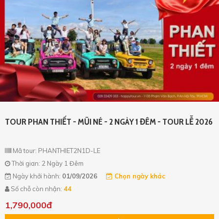
TOUR PHAN THIẾT - MŨI NÉ - 2 NGÀY 1 ĐÊM - TOUR LỄ 2026
Xin mời Quý khách chọn thông tin cần tìm kiếm
Xin mời Quý khách chọn thông tin cần tìm kiếm
Mã tour: PHANTHIET2N1D-LE
Thời gian: 2 Ngày 1 Đêm
Xin mời Quý khách chọn thông tin cần tìm kiếm
Xin mời Quý khách chọn thông tin cần tìm kiếm
Ngày khởi hành:
01/09/2026
Chọn ngày khác
Số chỗ còn nhận:
44
Chọn khu vực
Chọn nơi đi
Chọn nơi đi
1,790,000đ
hoặc
Chọn loại