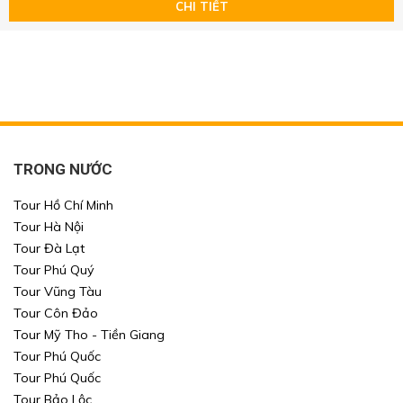
Chọn nơi đến
Chọn nơi đến
CHI TIẾT
Khoảng giá
TÌM KIẾM
TÌM KIẾM
TÌM KIẾM
TÌM KIẾM
TRONG NƯỚC
Tour Hồ Chí Minh
Tour Hà Nội
Tour Đà Lạt
Tour Phú Quý
Tour Vũng Tàu
Tour Côn Đảo
Tour Mỹ Tho - Tiền Giang
Tour Phú Quốc
Tour Phú Quốc
Tour Bảo Lộc