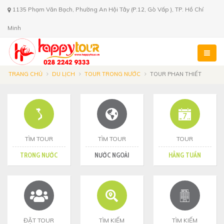
1135 Phạm Văn Bạch, Phường An Hội Tây (P.12, Gò Vấp ), TP. Hồ Chí
Minh
TRANG CHỦ
DU LỊCH
TOUR TRONG NƯỚC
TOUR PHAN THIẾT
TÌM TOUR
TÌM TOUR
TOUR
TRONG NƯỚC
NƯỚC NGOÀI
HẰNG TUẦN
ĐẶT TOUR
TÌM KIẾM
TÌM KIẾM