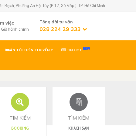
Bạch, Phường An Hội Tây (P.12, Gò Vấp ), TP. Hồ Chí Minh
Tổng đài tư vấn
àm việc
028 224 29 333
7 Giờ hành chính
ĂN TỐI TRÊN THUYỀN
TIN HOT
n Golf)
02822429333
 Phường An Hội
0903869866
 Phường Tân Sơn,
ơn
0903869866
Nhơn, Gia Lai
TÌM KIẾM
TÌM KIẾM
BOOKING
KHÁCH SẠN