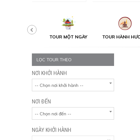
T
TOUR MỘT NGÀY
TOUR HÀNH HƯƠNG
LỌC TOUR THEO
NƠI KHỞI HÀNH
-- Chọn nơi khởi hành --
NƠI ĐẾN
-- Chọn nơi đến --
NGÀY KHỞI HÀNH