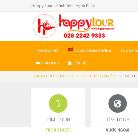
Happy Tour - Hành Trình Hạnh Phúc
TRANG CHỦ
TOUR HÀNH HƯƠNG
TOUR CH
HÌNH ẢNH
LIÊN HỆ
TRANG CHỦ
DU LỊCH
TOUR TRONG NƯỚC
TOUR B
TÌM TOUR
TÌM TOUR
TRONG NƯỚC
NƯỚC NGOÀI