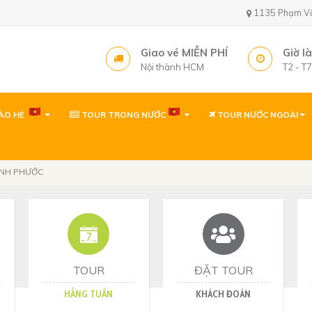
1135 Phạm Văn 
Giao vé MIỄN PHÍ
Giờ l
Nội thành HCM
T2 - T
ÀO HÈ
TOUR TRONG NƯỚC
TOUR NƯỚC NGOÀI
Văn phòng ( gần sâ
1135 Phạm Văn Bạch,
Tây, TP. Hồ Chí Minh
ÌNH PHƯỚC
Văn phòng
1135 Phạm Văn Bạch,
Tp. Hồ Chí Minh
Văn phòng Quy Nh
60 Thanh Niên, P. Quy 
TOUR
ĐẶT TOUR
HẰNG TUẦN
KHÁCH ĐOÀN