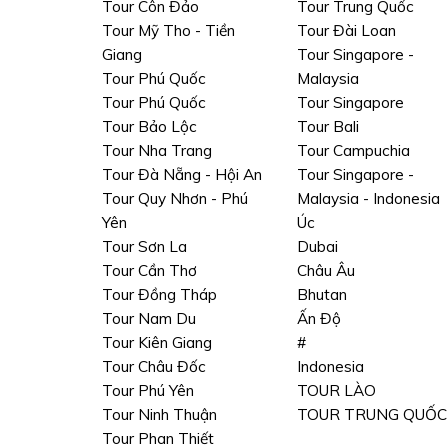
Tour Côn Đảo
Tour Trung Quốc
Tour Mỹ Tho - Tiền
Tour Đài Loan
Giang
Tour Singapore -
Tour Phú Quốc
Malaysia
Tour Phú Quốc
Tour Singapore
Tour Bảo Lộc
Tour Bali
Tour Nha Trang
Tour Campuchia
Tour Đà Nẵng - Hội An
Tour Singapore -
Tour Quy Nhơn - Phú
Malaysia - Indonesia
Yên
Úc
Tour Sơn La
Dubai
Tour Cần Thơ
Châu Âu
Tour Đồng Tháp
Bhutan
Tour Nam Du
Ấn Độ
Tour Kiên Giang
#
Tour Châu Đốc
Indonesia
Tour Phú Yên
TOUR LÀO
Tour Ninh Thuận
TOUR TRUNG QUỐC
Tour Phan Thiết