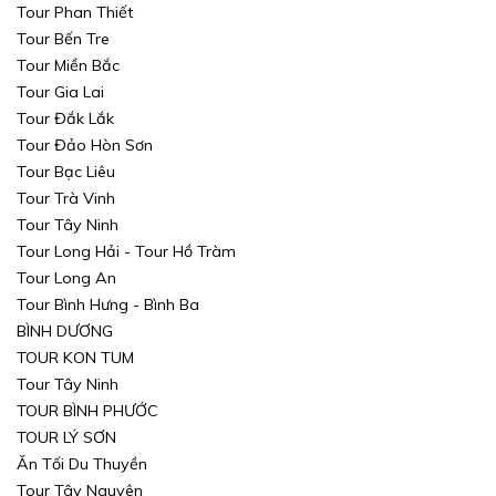
Tour Phan Thiết
TÌM KIẾM
TÌM KIẾM
Tour Bến Tre
Tour Miền Bắc
Tour Gia Lai
Tour Đắk Lắk
Tour Đảo Hòn Sơn
Tour Bạc Liêu
Tour Trà Vinh
Tour Tây Ninh
Tour Long Hải - Tour Hồ Tràm
Tour Long An
Tour Bình Hưng - Bình Ba
BÌNH DƯƠNG
TOUR KON TUM
Tour Tây Ninh
TOUR BÌNH PHƯỚC
TOUR LÝ SƠN
Ăn Tối Du Thuyền
Tour Tây Nguyên