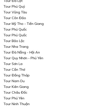
Tour Đà Lạt
Tour Phú Quý
Tour Vũng Tàu
Tour Côn Đảo
Tour Mỹ Tho - Tiền Giang
Tour Phú Quốc
Tour Phú Quốc
Xin mời Quý khách chọn thông tin cần tìm kiếm
Xin mời Quý khách chọn thông tin cần tìm kiếm
Tour Bảo Lộc
Tour Nha Trang
Xin mời Quý khách chọn thông tin cần tìm kiếm
Xin mời Quý khách chọn thông tin cần tìm kiếm
Tour Đà Nẵng - Hội An
Tour Quy Nhơn - Phú Yên
Chọn khu vực
Chọn nơi đi
Chọn nơi đi
Tour Sơn La
Tour Cần Thơ
hoặc
Chọn loại
Tour Đồng Tháp
Chọn nơi đến
Chọn nơi đến
Tour Nam Du
Khoảng giá
Tour Kiên Giang
Tour Châu Đốc
TÌM KIẾM
TÌM KIẾM
Tour Phú Yên
Tour Ninh Thuận