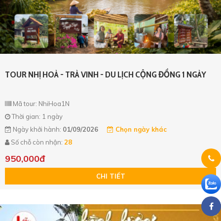
TOUR NHỊ HOÀ - TRÀ VINH - DU LỊCH CỘNG ĐỒNG 1 NGÀY
Mã tour: NhiHoa1N
Thời gian: 1 ngày
Ngày khởi hành:
01/09/2026
Chọn ngày khác
Số chỗ còn nhận:
28
950,000đ
CHI TIẾT