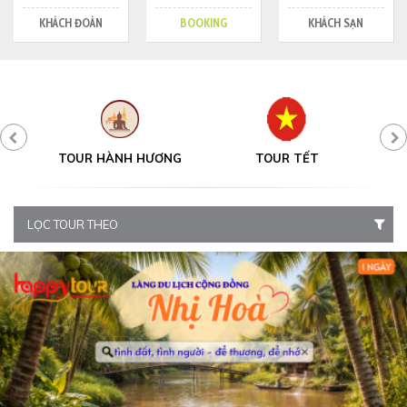
KHÁCH ĐOÀN
BOOKING
KHÁCH SẠN
Y
TOUR HÀNH HƯƠNG
TOUR TẾT
LỌC TOUR THEO