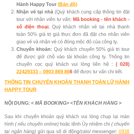
Hành Happy Tour
(Bản đồ)
Nhận vé tại nhà
(Quý khách cung cấp thông tin đặt
tour với nhân viên tư vấn:
Mã booking - tên khách -
số điện thoại.
Quý khách nhận vé tại nhà thanh
toán 50% giá trị giá thực đơn đã đặt cho nhân viên
giao vé và nhận vé có đóng mộc đỏ của công ty.
Chuyển khoản:
Quý khách chuyển 50% giá trị tour
để được giữ chỗ vào tài khoản công ty. Thông tin
chuyển cọc quý khách vui lòng liên hệ :
( 028)
22429333 – 0903 869 86
6
để được tư vấn chi tiết.
THÔNG TIN CHUYỂN KHOẢN THANH TOÁN LỮ HÀNH
HAPPY TOUR
NỘI DUNG: <
MÃ BOOKING
> <
TÊN KHÁCH HÀNG
>
Sau khi chuyển khoản quý khách vui lòng chụp lại màn
hình
( nếu chuyển online)
hoặc lệnh Ủy nhiệm chi
( chuyển
tại ngân hàng)
gửi qua số di động/zalo/ messenger:
0938