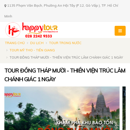
1135 Phạm Văn Bạch, Phường An Hội Tây (P.12, Gò Vấp ), TP. Hồ Chí
Minh
TRANG CHỦ
DU LỊCH
TOUR TRONG NƯỚC
TOUR MỸ THO - TIỀN GIANG
TOUR ĐỒNG THÁP MƯỜI - THIỀN VIỆN TRÚC LÂM CHÁNH GIÁC 1 NGÀY
TOUR ĐỒNG THÁP MƯỜI - THIỀN VIỆN TRÚC LÂM
CHÁNH GIÁC 1 NGÀY