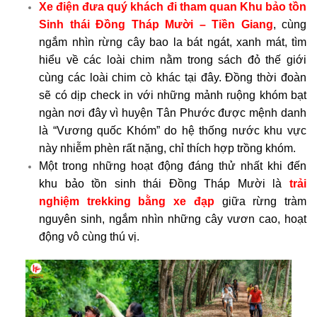
Xe điện đưa quý khách đi tham quan Khu bảo tồn
Sinh thái Đồng Tháp Mười – Tiền Giang
, cùng
ngắm nhìn rừng cây bao la bát ngát, xanh mát, tìm
hiểu về các loài chim nằm trong sách đỏ thế giới
cùng các loài chim cò khác tại đây. Đồng thời đoàn
sẽ có dịp check in với những mảnh ruộng khóm bạt
ngàn nơi đây vì huyện Tân Phước được mệnh danh
là “Vương quốc Khóm” do hệ thống nước khu vực
này nhiễm phèn rất nặng, chỉ thích hợp trồng khóm.
Một trong những hoạt động đáng thử nhất khi đến
khu bảo tồn sinh thái Đồng Tháp Mười là
tr
ải
nghiệm trekking bằng xe đạp
giữa rừng tràm
nguyên sinh, ngắm nhìn những cây vươn cao, hoạt
động vô cùng thú vị.