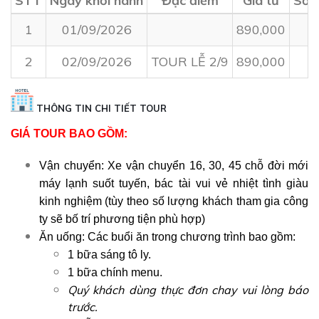
STT
Ngày khởi hành
Đặc điểm
Giá từ
Số 
1
01/09/2026
890,000
2
02/09/2026
TOUR LỄ 2/9
890,000
THÔNG TIN CHI TIẾT TOUR
GIÁ TOUR BAO GỒM:
Vận chuyển: Xe vận chuyển 16, 30, 45 chỗ đời mới
máy lạnh suốt tuyến, bác tài vui vẻ nhiệt tình giàu
kinh nghiệm (tùy theo số lượng khách tham gia công
ty sẽ bố trí phương tiện phù hợp)
Ăn uống: Các buổi ăn trong chương trình bao gồm:
1 bữa sáng tô ly.
1 bữa chính menu.
Quý khách dùng thực đơn chay vui lòng báo
trước.