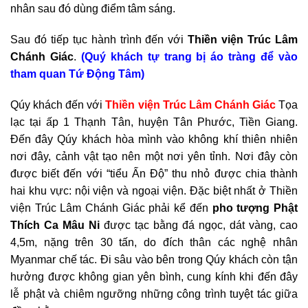
nhân sau đó dùng điểm tâm sáng.
Sau đó tiếp tục hành trình đến với
Thiền viện Trúc Lâm
Chánh Giác
.
(Quý khách tự trang bị áo tràng để vào
tham quan Tứ Động Tâm)
Qúy khách đến với
Thiền viện Trúc Lâm Chánh Giác
Tọa
lạc tại ấp 1 Thạnh Tân, huyện Tân Phước, Tiền Giang.
Đến đây Qúy khách hòa mình vào không khí thiên nhiên
nơi đây, cảnh vật tạo nên một nơi yên tỉnh. Nơi đây còn
được biết đến với “tiểu Ấn Độ” thu nhỏ được chia thành
hai khu vực: nội viện và ngoại viện. Đặc biệt nhất ở Thiền
viện Trúc Lâm Chánh Giác phải kể đến
pho tượng Phật
Thích Ca Mâu Ni
được tạc bằng đá ngọc, dát vàng, cao
4,5m, nặng trên 30 tấn, do đích thân các nghệ nhân
Myanmar chế tác. Đi sâu vào bên trong Qúy khách còn tận
hưởng được không gian yên bình, cung kính khi đến đây
lễ phật và chiêm ngưỡng những công trình tuyệt tác giữa