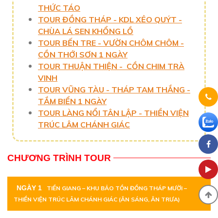
THỨC TÁO
TOUR ĐỒNG THÁP - KDL XẺO QUÝT -
CHÙA LÁ SEN KHỔNG LỒ
TOUR BẾN TRE - VƯỜN CHÔM CHÔM -
CỒN THỚI SƠN 1 NGÀY
TOUR THUẬN THIỆN - CỒN CHIM TRÀ
VINH
TOUR VŨNG TÀU - THÁP TAM THẮNG -
TẮM BIỂN 1 NGÀY
TOUR LÀNG NỔI TÂN LẬP - THIỀN VIỆN
TRÚC LÂM CHÁNH GIÁC
CHƯƠNG TRÌNH TOUR
NGÀY 1
TIỀN GIANG – KHU BẢO TỒN ĐỒNG THÁP MƯỜI –
THIỀN VIỆN TRÚC LÂM CHÁNH GIÁC (ĂN SÁNG, ĂN TRƯA)