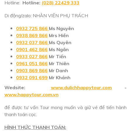
Hotline:
Hotline:
(028) 22429 333
Di động/zalo: NHÂN VIÊN PHỤ TRÁCH
0932 725 866
Ms Nguyên
0938 869 866
Mrs Hiền
0932 037 866
Ms Quyên
0901 462 866
Ms Ngân
0933 027 866
Mr Tiến
0961 051 866
Mr Thiên
0903 869 866
Mr Danh
0932 091 699
Mr Khánh
Wedsite:
www.dulichhappytour.com
-
www.happytour.com.vn
để được tư vấn Tour mong muốn và giữ vé để tiến hành
thanh toán cọc.
HÌNH THỨC THANH TOÁN: