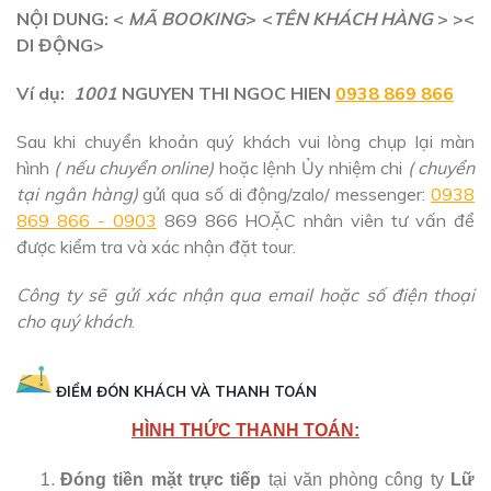
NỘI DUNG: <
MÃ BOOKING
> <
TÊN KHÁCH HÀNG
> ><
DI ĐỘNG>
Ví dụ:
1001
NGUYEN THI NGOC HIEN
0938 869 866
Sau khi chuyển khoản quý khách vui lòng chụp lại màn
hình
( nếu chuyển online)
hoặc lệnh Ủy nhiệm chi
( chuyển
tại ngân hàng)
gửi qua số di động/zalo/ messenger:
0938
869 866 - 0903
869 866 HOẶC nhân viên tư vấn để
được kiểm tra và xác nhận đặt tour.
Công ty sẽ gửi xác nhận qua email hoặc số điện thoại
cho quý khách
.
ĐIỂM ĐÓN KHÁCH VÀ THANH TOÁN
HÌNH THỨC THANH TOÁN:
Đóng tiền mặt trực tiếp
tại văn phòng công ty
Lữ