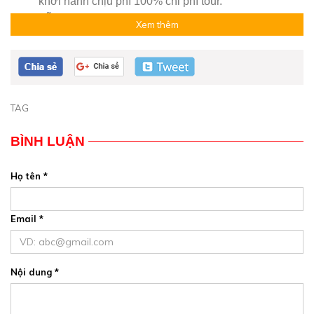
khởi hành chịu phí 100% chi phí tour.
Lễ/Tết hủy vé mất 100% chi phí tour
Xem thêm
Lưu ý:
Thứ tự chương trình có thể thay đổi tùy theo tình
hình thực tế nhưng công ty vẫn đảm bảo đầy đủ các điểm
tham quan theo chương trình.
TAG
BÌNH LUẬN
Họ tên *
Email *
Nội dung *