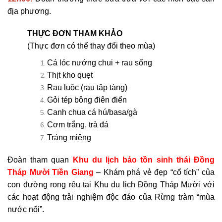
địa phương.
THỰC ĐƠN THAM KHẢO
(Thực đơn có thể thay đổi theo mùa)
Cá lóc nướng chui + rau sống
Thịt kho quẹt
Rau luộc (rau tập tàng)
Gỏi tép bông điên điển
Canh chua cá hú/basa/gà
Cơm trắng, trà đá
Tráng miệng
Đoàn tham quan
Khu du lịch bảo tồn sinh thái Đồng
Tháp Mười Tiền Giang
– Khám phá vẻ đẹp “cổ tích” của
con đường rong rêu tại Khu du lịch Đồng Tháp Mười với
các hoạt động trải nghiệm độc đáo của Rừng tràm “mùa
nước nổi”.