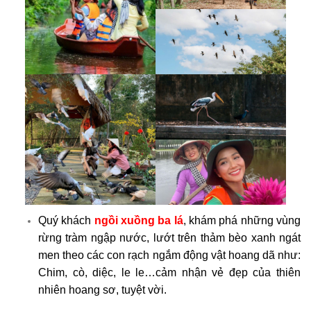
Quý khách
ngồi xuồng ba lá
, khám phá những vùng
rừng tràm ngập nước, lướt trên thảm bèo xanh ngát
men theo các con rạch ngắm động vật hoang dã như:
Chim, cò, diệc, le le…cảm nhận vẻ đẹp của thiên
nhiên hoang sơ, tuyệt vời.