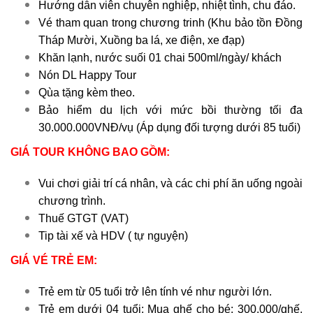
Hướng dẫn viên chuyên nghiệp, nhiệt tình, chu đáo.
Vé tham quan trong chương trinh (Khu bảo tồn Đồng
Tháp Mười, Xuồng ba lá, xe điện, xe đạp)
Khăn lạnh, nước suối 01 chai 500ml/ngày/ khách
Nón DL Happy Tour
Qùa tặng kèm theo.
Bảo hiểm du lịch với mức bồi thường tối đa
30.000.000VNĐ/vụ (Áp dụng đối tượng dưới 85 tuổi)
GIÁ TOUR KHÔNG BAO GỒM:
Vui chơi giải trí cá nhân, và các chi phí ăn uống ngoài
chương trình.
Thuế GTGT (VAT)
Tip tài xế và HDV ( tự nguyện)
GIÁ VÉ TRẺ EM:
Trẻ em từ 05 tuổi trở lên tính vé như người lớn.
Trẻ em dưới 04 tuổi: Mua ghế cho bé: 300.000/ghế,