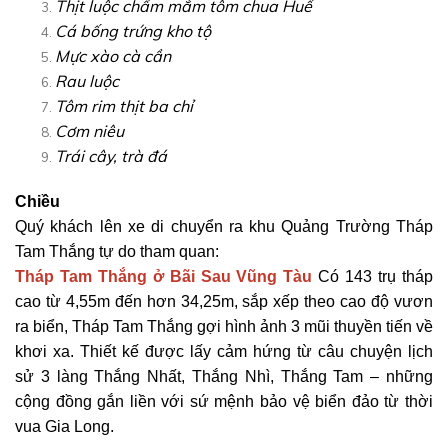
Thịt luộc chấm mắm tôm chua Huế
Cá bống trứng kho tộ
Mực xào cà cần
Rau luộc
Tôm rim thịt ba chỉ
Cơm niêu
Trái cây, trà đá
Chiều
Quý khách lên xe di chuyển ra khu Quảng Trường Tháp
Tam Thắng tự do tham quan:
Tháp Tam Thắng ở Bãi Sau Vũng Tàu
Có 143 trụ tháp
cao từ 4,55m đến hơn 34,25m, sắp xếp theo cao độ vươn
ra biển, Tháp Tam Thắng gợi hình ảnh 3 mũi thuyền tiến về
khơi xa. Thiết kế được lấy cảm hứng từ câu chuyện lịch
sử 3 làng Thắng Nhất, Thắng Nhì, Thắng Tam – những
cộng đồng gắn liền với sứ mệnh bảo vệ biển đảo từ thời
vua Gia Long.