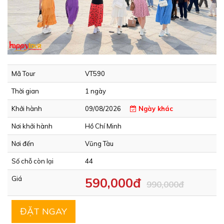
Mã Tour
VT590
Thời gian
1 ngày
Khởi hành
09/08/2026
Ngày khác
Nơi khởi hành
Hồ Chí Minh
Nơi đến
Vũng Tàu
Số chỗ còn lại
44
Giá
590,000đ
990,000đ
ĐẶT NGAY