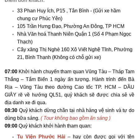
Điểm đón khách:
33 Phan Huy Ích, P15 , Tân Bình - (Gửi xe hầm
chung cư Phúc Yên)
105 Trần Hưng Đạo, Phường An Đông, TP HCM
Nhà Văn hoá Thanh Niên Quận 1 (Số 4 Phạm Ngọc
Thạch)
Cây xăng Thị Nghè 160 Xô Viết Nghệ Tĩnh, Phường
21, Bình Thạnh
(Không có chỗ gửi xe)
07:00
Khởi hành chuyến tham quan Vũng Tàu – Tháp Tam
Thắng – Tắm Biển 1 ngày ấn tượng. Hành trình đến Bà
Rịa – Vũng Tàu theo đường Cao tốc TP. HCM – DẦU
GIÂY rẽ về hướng QL51, quý khách sẽ được chia sẻ về
địa danh xe đi qua.
08:30
Quý khách dừng chân tại nhà hàng vệ sinh và tự do
dùng bữa sáng.
( Tour không bao gồm ăn sáng )
09:00
Quý khách khởi hành tham quan:
Tu Viện Phước Hải
– hay còn được gọi với tên