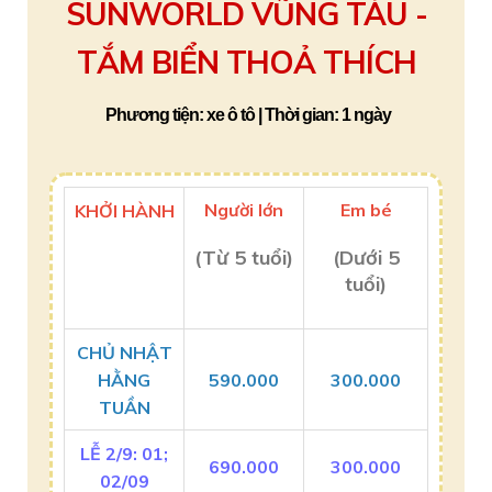
SUNWORLD VŨNG TÀU -
TẮM BIỂN THOẢ THÍCH
Phương tiện: xe ô tô | Thời gian: 1 ngày
Người lớn
Em bé
KHỞI HÀNH
(Từ 5 tuổi)
(Dưới 5
tuổi)
CHỦ NHẬT
HẰNG
590.000
300.000
TUẦN
LỄ 2/9: 01;
690.000
300.000
02/09