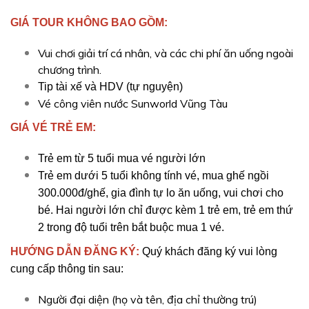
GIÁ TOUR KHÔNG BAO GỒM:
Vui chơi giải trí cá nhân, và các chi phí ăn uống ngoài
chương trình.
Tip tài xế và HDV (tự nguyện)
Vé công viên nước Sunworld Vũng Tàu
GIÁ VÉ TRẺ EM:
Trẻ em từ 5 tuổi mua vé người lớn
Trẻ em dưới 5 tuổi không tính vé, mua ghế ngồi
300.000đ/ghế, gia đình tự lo ăn uống, vui chơi cho
bé. Hai người lớn chỉ được kèm 1 trẻ em, trẻ em thứ
2 trong độ tuổi trên bắt buộc mua 1 vé.
HƯỚNG DẪN ĐĂNG KÝ:
Quý khách đăng ký vui lòng
cung cấp thông tin sau:
Người đại diện (họ và tên, địa chỉ thường trú)