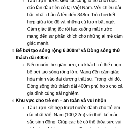
Tàu lượn nước siêu tốc cũng là trò chơi độc
đáo lần đầu tiên có tại Việt Nam. Với chiều dài
bậc nhất châu Á lên đến 348m. Trò chơi kết
hợp giữa tốc độ và những cú lượn bất ngờ.
Cảm giác tăng tốc rồi lao xuống mặt nước
mang đến sự phấn khích cho những ai mê cảm
giác mạnh.
Bể bơi tạo sóng rộng 6.000m² và Dòng sông thử
thách dài 400m
Nếu muốn thư giãn hơn, du khách có thể chọn
bể bơi tạo sóng rộng lớn. Mang đến cảm giác
hòa mình vào đại dương thật sự. Trong khi đó,
Dòng sông thử thách dài 400m phù hợp cho cả
gia đình cùng trải nghiệm.
Khu vực cho trẻ em – an toàn và vui nhộn
Tàu lượn kết hợp trượt nước dành cho trẻ em
dài nhất Việt Nam (100,22m) với thiết kế màu
sắc sinh động. Giúp các bé có thể thỏa sức vui