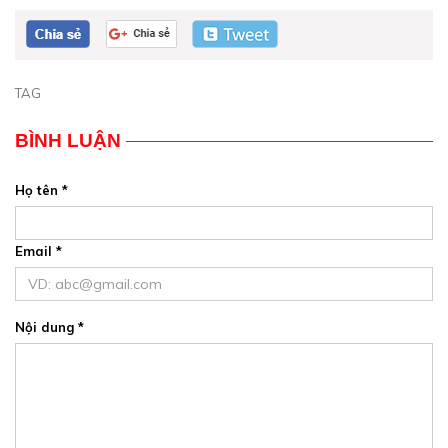
TAG
BÌNH LUẬN
Họ tên *
Email *
Nội dung *