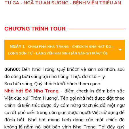
TƯ GA - NGÃ TƯ AN SƯƠNG - BỆNH VIỆN TRIỀU AN
CHƯƠNG TRÌNH TOUR
NGÀY 1
KHÁM PHÁ NHA TRANG - CHECK IN NHÀ HÁT ĐÓ –
LONG SƠN TỰ - LÀNG YẾN MAI SINH (ĂN SÁNG/TRƯA/TỐI)
06h00:
Đến Nha Trang, Quý khách vệ sinh cá nhân, sau
đó dùng bữa sáng tại nhà hàng. Thực đơn: tô + ly.
Sau bữa sáng, Quý khách khởi hành tham quan:
Nhà hát Đó Nha Trang
-
điểm check-in đậm bản sắc
Việt của xứ 'Trầm Hương'. Tên gọi nhà hát được đặt theo
chính lối kiến trúc được lấy cảm hứng từ chiếc đó, một ngư
cụ rất phổ biến trong dân gian được người Việt sử dụng để
đánh bắt. Nhà hát mang hình dáng của một chiếc đó
khổng lồ nằm nổi bật bên vịnh Nha Trang. Tại đây quý