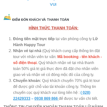
VUI
ĐIỂM ĐÓN KHÁCH VÀ THANH TOÁN
HÌNH THỨC THANH TOÁN:
Đóng tiền mặt trực tiếp
tại văn phòng công ty
Lữ
Hành Happy Tour
Nhận vé tại nhà
(Quý khách cung cấp thông tin đặt
tour với nhân viên tư vấn:
Mã booking - tên khách -
số điện thoại.
Quý khách nhận vé tại nhà thanh
toán 50% giá trị giá thực đơn đã đặt cho nhân viên
giao vé và nhận vé có đóng mộc đỏ của công ty.
Chuyển khoản:
Quý khách chuyển 70% giá trị tour
để được giữ chỗ vào tài khoản công ty. Thông tin
chuyển cọc quý khách vui lòng liên hệ :
( 028)
22429333
–
0938 869 86
6
để được tư vấn chi tiết.
THÔNG TIN CHUYỂN KHOẢN THANH TOÁN LỮ HÀNH