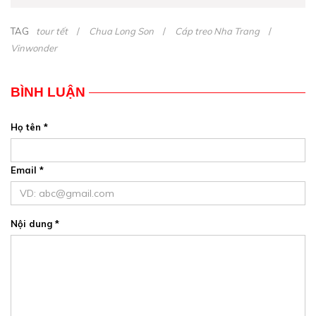
TAG
tour tết
Chua Long Son
Cáp treo Nha Trang
Vinwonder
BÌNH LUẬN
Họ tên *
Email *
Nội dung *