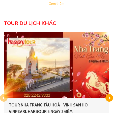
Mua sắm Chợ Đầm
Xem thêm
Tham quan Nhà Hát Đó
Viếng Chùa Long Sơn
Tham quan Làng Yến Mai Sinh
TOUR DU LỊCH KHÁC
Khám phá Vinpearl Harbour
TOUR NHA TRANG TÀU HOẢ - VỊNH SAN HÔ -
VINPEARL HARBOUR 3 NGÀY 3 ĐÊM