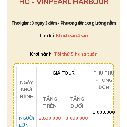
HÔ - VINPEARL HARBOUR
Thời gian:
3 ngày 3 đêm -
Phương tiện:
xe giường nằm
Lưu trú:
K
hách sạn 4 sao
Khởi hành:
Tối thứ 5 hàng tuần
GIÁ TOUR
PHỤ THU
PHÒNG
NGÀY
ĐƠN
KHỞI
HÀNH
TẦNG
TẦNG
TRÊN
DƯỚI
1.000.000
NGƯỜI
2.890.000
3.090.000
LỚN