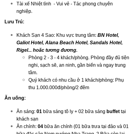
Tài xế Nhiệt tình - Vui vẻ - Tác phong chuyên
nghiệp.
Lưu Trú:
Khách Sạn 4 Sao: Khu vực trung tâm:
BN Hotel,
Galiot Hotel, Alana Beach Hotel, Sandals Hotel,
Rigel... hoăc tương đương.
Phòng 2 - 3 - 4 khách/phòng. Phòng đầy đủ tiện
nghi, sạch sẽ, an ninh, gần biển và ngay trung
tâm.
Quý khách có nhu cầu ở 1 khách/phòng: Phụ
thu 1.000.000đ/phòng/2 đêm
Ăn uống:
Ăn sáng:
01
bữa sáng tô ly + 02 bữa sáng
buffet
tại
khách sạn
Ăn chính:
04
bữa ăn chính (01 bữa trưa tại đảo và 01
bữa đặc sản Nem nướng Nha Trang, 2 Bữa còn lại