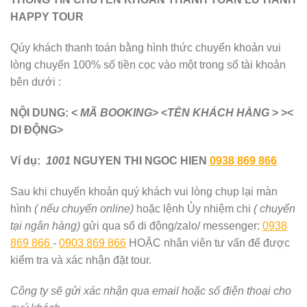
HAPPY TOUR
Qúy khách thanh toán bằng hình thức chuyển khoản vui
lòng chuyển 100% số tiền cọc vào một trong số tài khoản
bên dưới :
NỘI DUNG: <
MÃ BOOKING
> <
TÊN KHÁCH HÀNG
> ><
DI ĐỘNG>
Ví dụ:
1001
NGUYEN THI NGOC HIEN
0938 869 866
Sau khi chuyển khoản quý khách vui lòng chụp lại màn
hình
( nếu chuyển online)
hoặc lệnh Ủy nhiệm chi
( chuyển
tại ngân hàng)
gửi qua số di động/zalo/ messenger:
0938
869 866
-
0903 869 866
HOẶC nhân viên tư vấn để được
kiểm tra và xác nhận đặt tour.
Công ty sẽ gửi xác nhận qua email hoặc số điện thoại cho