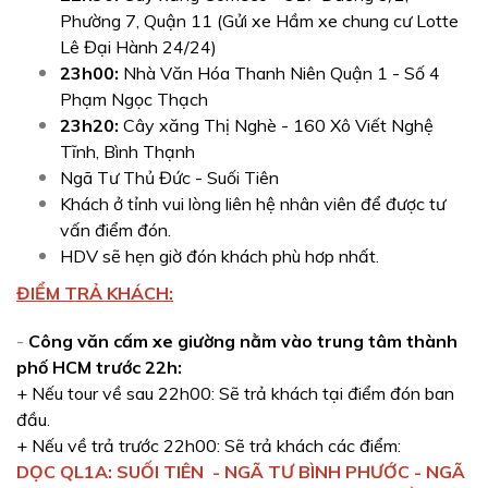
Phường 7, Quận 11 (Gửi xe Hầm xe chung cư Lotte
Lê Đại Hành 24/24)
23h00:
Nhà Văn Hóa Thanh Niên Quận 1 - Số 4
Phạm Ngọc Thạch
23h20:
Cây xăng Thị Nghè - 160 Xô Viết Nghệ
Tĩnh, Bình Thạnh
Ngã Tư Thủ Đức - Suối Tiên
Khách ở tỉnh vui lòng liên hệ nhân viên để được tư
vấn điểm đón.
HDV sẽ hẹn giờ đón khách phù hơp nhất.
ĐIỂM TRẢ KHÁCH:
-
Công văn cấm xe giường nằm vào trung tâm thành
phố HCM trước 22h:
+ Nếu tour về sau 22h00: Sẽ trả khách tại điểm đón ban
đầu.
​+ Nếu về trả trước 22h00: Sẽ trả khách các điểm:
DỌC QL1A: SUỐI TIÊN - NGÃ TƯ BÌNH PHƯỚC - NGÃ