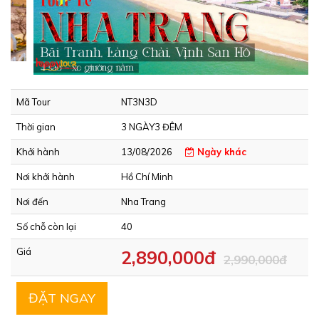
Mã Tour
NT3N3D
Thời gian
3 NGÀY3 ĐÊM
Khởi hành
13/08/2026
Ngày khác
Nơi khởi hành
Hồ Chí Minh
Nơi đến
Nha Trang
Số chỗ còn lại
40
Giá
2,890,000đ
2,990,000đ
ĐẶT NGAY