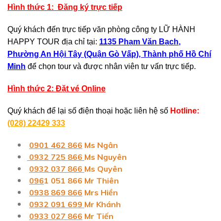
Hình thức 1: Đăng ký trực tiếp
Quý khách đến trực tiếp văn phòng công ty LỮ HÀNH
HAPPY TOUR địa chỉ tại:
1135 Phạm Văn Bạch
,
Phường An Hội Tây (Quận Gò Vấp), Thành phố Hồ Chí
Minh
để chọn tour và được nhân viên tư vấn trực tiếp.
Hình thức 2: Đặt vé Online
Quý khách để lại số điện thoại hoặc liên hệ số
Hotline:
(028) 22429 333
0901 462 866
Ms Ngân
0932 725 866
Ms Nguyên
0932 037 866
Ms Quyên
096
1 051 866 Mr Thiên
0938 869 866
Mrs Hiền
0932 091 699
Mr Khánh
0933 027 866
Mr Tiến