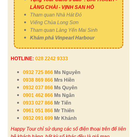
LÀNG CHÀI - VỊNH SAN HÔ
Tham quan Nhà Hát Đó
Viếng Chùa Long Sơn
Tham quan Làng Yến Mai Sinh
Khám phá Vinpearl Harbour
HOTLINE:
028 2242 9333
0932 725 866
Ms Nguyên
0938 869 866
Mrs Hiền
0932 037 866
Ms Quyên
0901 462 866
Ms Ngân
0933 027 866
Mr Tiến
0961 051 866
Mr Thiên
0932 091 699
Mr Khánh
Happy Tour chỉ sử dụng các số điện thoại trên để liên
hệ khách hàng, bất kỳ số khác đều là giả mạo.