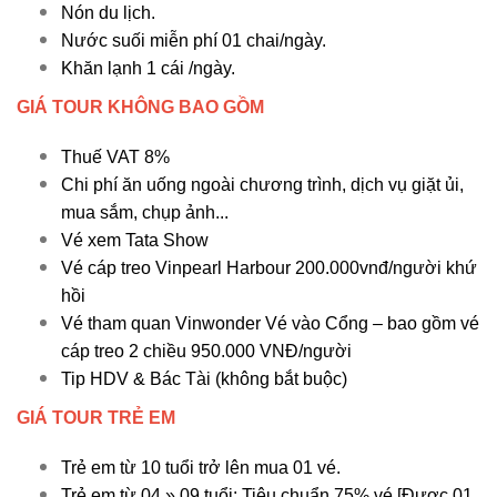
Nón du lịch.
Nước suối miễn phí 01 chai/ngày.
Khăn lạnh 1 cái /ngày.
GIÁ TOUR KHÔNG BAO GỒM
Thuế VAT 8%
Chi phí ăn uống ngoài chương trình, dịch vụ giặt ủi,
mua sắm, chụp ảnh...
Vé xem Tata Show
Vé cáp treo Vinpearl Harbour 200.000vnđ/người khứ
hồi
Vé tham quan Vinwonder Vé vào Cổng – bao gồm vé
cáp treo 2 chiều 950.000 VNĐ/người
Tip HDV & Bác Tài (không bắt buộc)
GIÁ TOUR TRẺ EM
Trẻ em từ 10 tuổi trở lên mua 01 vé.
Trẻ em từ 04 » 09 tuổi: Tiêu chuẩn 75% vé [Được 01