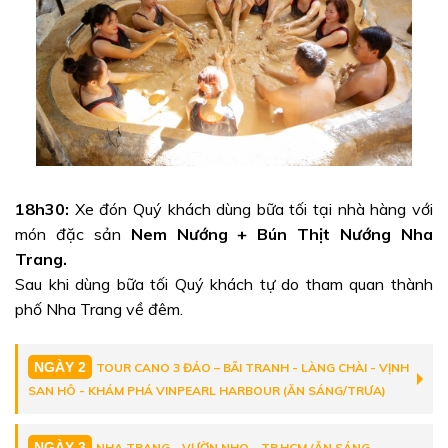
18h30:
Xe đón Quý khách dùng bữa tối tại nhà hàng với
món đặc sản
Nem Nướng + Bún Thịt Nướng Nha
Trang.
Sau khi dùng bữa tối Quý khách tự do tham quan thành
phố Nha Trang về đêm.
NGÀY 2
TOUR CANO 3 ĐẢO – BÃI TRANH - LÀNG CHÀI - VỊNH
SAN HÔ - KHÁM PHÁ VINPEARL HARBOUR (ĂN SÁNG/TRƯA)
NGÀY 3
NHA TRANG - VƯỜN NHO – TP.HCM (ĂN SÁNG,