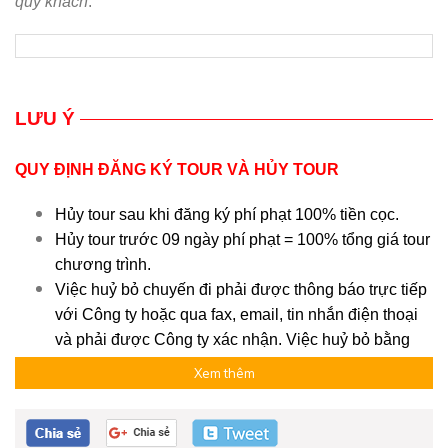
quý khách
.
LƯU Ý
QUY ĐỊNH ĐĂNG KÝ TOUR VÀ HỦY TOUR
Hủy tour sau khi đăng ký phí phạt 100% tiền cọc.
Hủy tour trước 09 ngày phí phạt = 100% tổng giá tour
chương trình.
Việc huỷ bỏ chuyến đi phải được thông báo trực tiếp
với Công ty hoặc qua fax, email, tin nhắn điện thoại
và phải được Công ty xác nhận. Việc huỷ bỏ bằng
điện thoại không được chấp nhận.
Xem thêm
Thời gian hủy tour được tính cho ngày làm việc,
không tính thứ bảy, chủ nhật và các ngày Lễ Tết.