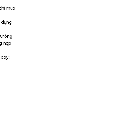
 chỉ mua
p dụng
 Không
ng hợp
 bay: