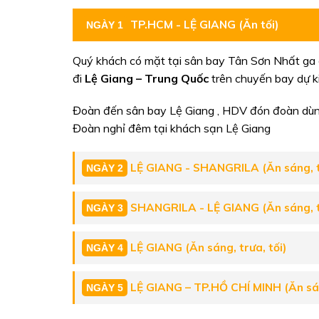
TP.HCM - LỆ GIANG (Ăn tối)
NGÀY 1
Quý khách có mặt tại sân bay Tân Sơn Nhất ga 
đi
Lệ Giang – Trung Quốc
trên chuyến bay dự k
Đoàn đến sân bay Lệ Giang , HDV đón đoàn dùng
Đoàn nghỉ đêm tại khách sạn Lệ Giang
LỆ GIANG - SHANGRILA (Ăn sáng, tr
NGÀY 2
SHANGRILA - LỆ GIANG (Ăn sáng, tr
NGÀY 3
LỆ GIANG (Ăn sáng, trưa, tối)
NGÀY 4
LỆ GIANG – TP.HỒ CHÍ MINH (Ăn s
NGÀY 5