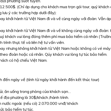
địa phương suốt tuyến.
 12.500$. (Chỉ áp dụng cho khách mua trọn gói tour, quý khách
 lưu ý các trường hợp dưới đây):
bay khởi hành từ Việt Nam đi và về cùng ngày với đoàn: Vẫn á
bay khởi hành từ Việt Nam đi và về không cùng ngày với đoàn:
quý khách vui lòng đóng thêm phí mua bảo hiểm cá nhân (Trườ
h trình thực tế và liên hệ tư vấn viên.
 bay nhưng không khởi hành từ Việt Nam hoặc không có vé máy
theo đoàn hoặc cá nhân. Qúy khách vui lòng tự túc bảo hiểm.
hách có hộ chiếu Việt Nam.
nh đến ngày về (tính từ ngày khởi hành đến kết thúc tour)
t ủi, ăn uống trong phòng của khách sạn…
xế địa phương là 30$/khách /hành trình.
h nước ngoài. (nếu có) 2.070.000 vnđ/ khách
mức bảo hiểm tự túc.