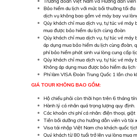
Trưởng đoàn Việt Nam và Hướng dẫn viên 
Bảo hiểm du lịch với mức bồi thường tối đa
dịch vụ không bao gồm vé máy bay vui lòng
Qúy khách chỉ mua dịch vụ, tự túc vé máy 
mua được bảo hiểm du lịch cùng đoàn
Qúy khách chỉ mua dịch vụ, tự túc vé máy 
áp dụng mua bảo hiểm du lịch cùng đoàn, 
phí bảo hiểm phát sinh vui lòng cung cấp lịc
Qúy khách chỉ mua dịch vụ, tự túc vé máy
Không áp dụng mua được bảo hiểm du lịch 
Phí làm VISA Đoàn Trung Quốc 1 lần cho k
GIÁ TOUR KHÔNG BAO GỒM:
Hộ chiếu phải còn thời hạn trên 6 tháng tí
Hành lý cá nhân quá trọng lượng quy định.
Các khoản chi phí cá nhân: điện thoại, giặ
Tiền bồi dưỡng cho hướng dẫn viên và tài 
Visa tái nhập Việt Nam cho khách quốc tịc
Quý khách từ 80 tuổi trở lên vui lòng mua 