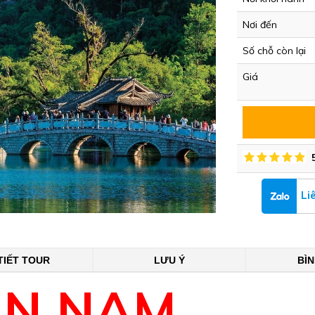
Nơi đến
Số chỗ còn lại
Giá
Li
TIẾT TOUR
LƯU Ý
BÌ
ÂN NAM