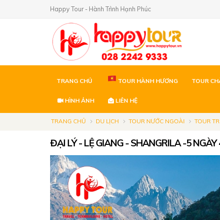
Happy Tour - Hành Trình Hạnh Phúc
TRANG CHỦ
TOUR HÀNH HƯƠNG
TOUR CH
HÌNH ẢNH
LIÊN HỆ
TRANG CHỦ
DU LỊCH
TOUR NƯỚC NGOÀI
TOUR T
ĐẠI LÝ - LỆ GIANG - SHANGRILA -5 NGÀY