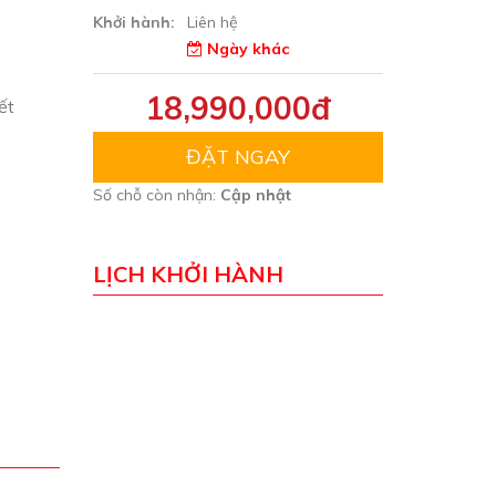
Khởi hành:
Liên hệ
Ngày khác
18,990,000đ
ết
ĐẶT NGAY
Số chỗ còn nhận:
Cập nhật
LỊCH KHỞI HÀNH