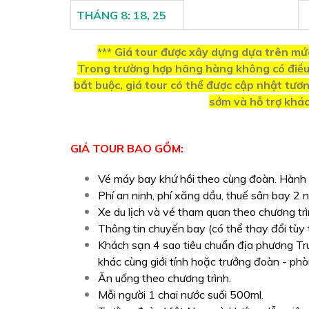
THÁNG 8: 18, 25
*** Giá tour được xây dựng dựa trên mức
Trong trường hợp hãng hàng không có điều c
bắt buộc, giá tour có thể được cập nhật tươ
sớm và hỗ trợ khác
GIÁ TOUR BAO GỒM:
Vé máy bay khứ hồi theo cùng đoàn. Hành lý
Phí an ninh, phí xăng dầu, thuế sân bay 2 
Xe du lịch và vé tham quan theo chương trì
Thông tin chuyến bay (có thể thay đổi tùy 
Khách sạn 4 sao tiêu chuẩn địa phương Tru
khác cùng giới tính hoặc trưởng đoàn - phò
Ăn uống theo chương trình.
Mỗi người 1 chai nước suối 500ml.