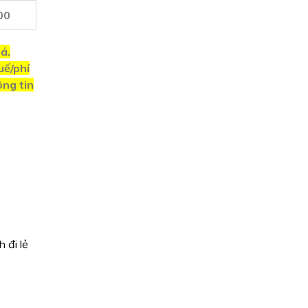
00
á.
uế/phí
ông tin
 đi lẻ