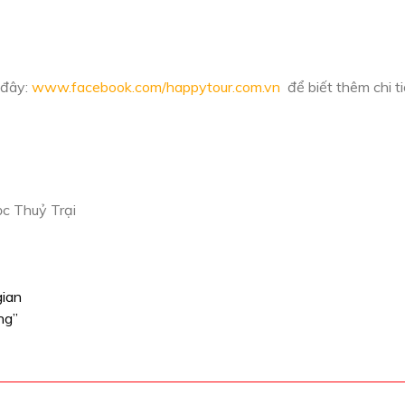
 đây:
www.facebook.com/happytour.com.vn
để biết thêm chi ti
c Thuỷ Trại
gian
ng”