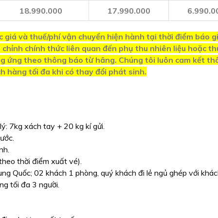
18.990.000
17.990.000
6.990.0
 giá và thuế/phí vận chuyển hiện hành tại thời điểm báo gi
hỉnh chính thức liên quan đến phụ thu nhiên liệu hoặc th
ng ứng theo thông báo từ hãng. Chúng tôi luôn cam kết th
h hàng tối đa khi có thay đổi phát sinh.
: 7kg xách tay + 20 kg kí gửi.
nước.
nh.
theo thời điểm xuất vé).
ng Quốc; 02 khách 1 phòng, quý khách đi lẻ ngủ ghép với khách
ng tối đa 3 người.