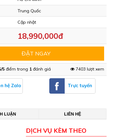
Trung Quốc
Cập nhật
18,990,000đ
ĐẶT NGAY
5/5
điểm trong
1
đánh giá
7403 lượt xem
ên hệ Zalo
Trực tuyến
NH LUẬN
LIÊN HỆ
DỊCH VỤ KÈM THEO