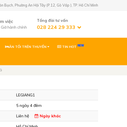
Bạch, Phường An Hội Tây (P.12, Gò Vấp ), TP. Hồ Chí Minh
Tổng đài tư vấn
àm việc
028 224 29 333
7 Giờ hành chính
ĂN TỐI TRÊN THUYỀN
TIN HOT
n Golf)
02822429333
 Phường An Hội
NG
0903869866
 Phường Tân Sơn,
LEGIANG1
ơn
0903869866
5 ngày 4 đêm
Nhơn, Gia Lai
Liên hệ
Ngày khác
Hồ Chí Minh