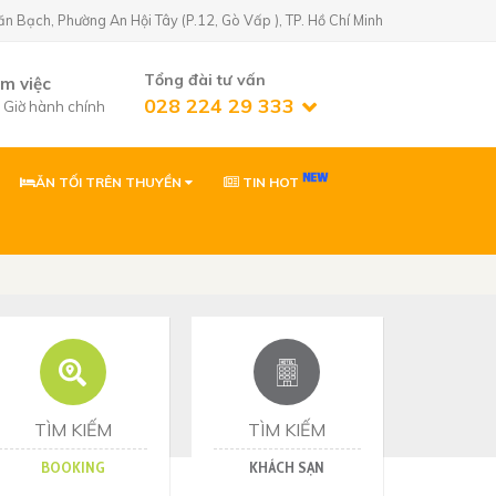
Bạch, Phường An Hội Tây (P.12, Gò Vấp ), TP. Hồ Chí Minh
Tổng đài tư vấn
àm việc
028 224 29 333
7 Giờ hành chính
ĂN TỐI TRÊN THUYỀN
TIN HOT
n Golf)
02822429333
 Phường An Hội
0903869866
 Phường Tân Sơn,
ơn
0903869866
Nhơn, Gia Lai
TÌM KIẾM
TÌM KIẾM
BOOKING
KHÁCH SẠN