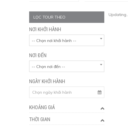
Updating..
LỌC TOUR THEO
NƠI KHỞI HÀNH
-- Chọn nơi khởi hành --
NƠI ĐẾN
-- Chọn nơi đến --
NGÀY KHỞI HÀNH
KHOẢNG GIÁ
THỜI GIAN