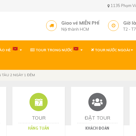
1135 Phạm Văn 
Giao vé MIỄN PHÍ
Giờ l
Nội thành HCM
T2 - T
ÀO HÈ
TOUR TRONG NƯỚC
TOUR NƯỚC NGOÀI
Văn phòng ( gần sâ
1135 Phạm Văn Bạch,
Tây, TP. Hồ Chí Minh
 TÀU 2 NGÀY 1 ĐÊM
Văn phòng
1135 Phạm Văn Bạch,
Tp. Hồ Chí Minh
Văn phòng Quy Nh
60 Thanh Niên, P. Quy 
TOUR
ĐẶT TOUR
HẰNG TUẦN
KHÁCH ĐOÀN