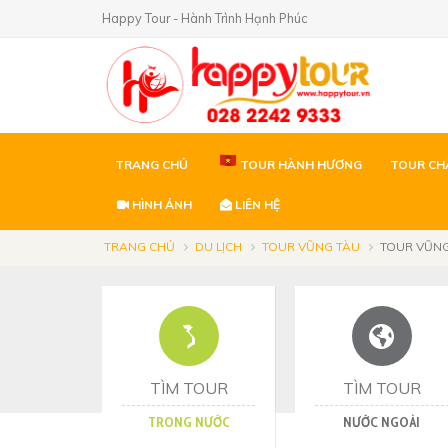
Happy Tour - Hành Trình Hạnh Phúc
TRANG CHỦ
TOUR HÀNH HƯƠNG
TOUR CH
HÌNH ẢNH
LIÊN HỆ
TRANG CHỦ
DU LỊCH
TOUR VŨNG TÀU
TOUR VŨNG
TÌM TOUR
TÌM TOUR
TRONG NƯỚC
NƯỚC NGOÀI