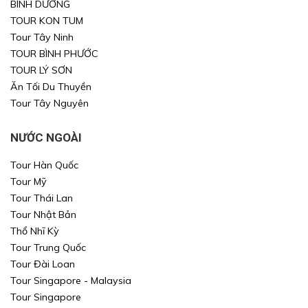
BÌNH DƯƠNG
Xin mời Quý khách chọn thông tin cần tìm kiếm
Xin mời Quý khách chọn thông tin cần tìm kiếm
TOUR KON TUM
Tour Tây Ninh
Xin mời Quý khách chọn thông tin cần tìm kiếm
Xin mời Quý khách chọn thông tin cần tìm kiếm
TOUR BÌNH PHƯỚC
TOUR LÝ SƠN
Chọn khu vực
Chọn nơi đi
Chọn nơi đi
Ăn Tối Du Thuyền
Tour Tây Nguyên
hoặc
Chọn loại
Chọn nơi đến
Chọn nơi đến
NƯỚC NGOÀI
Khoảng giá
Tour Hàn Quốc
TÌM KIẾM
TÌM KIẾM
Tour Mỹ
Tour Thái Lan
Tour Nhật Bản
TÌM KIẾM
TÌM KIẾM
Thổ Nhĩ Kỳ
Tour Trung Quốc
Tour Đài Loan
Tour Singapore - Malaysia
Tour Singapore