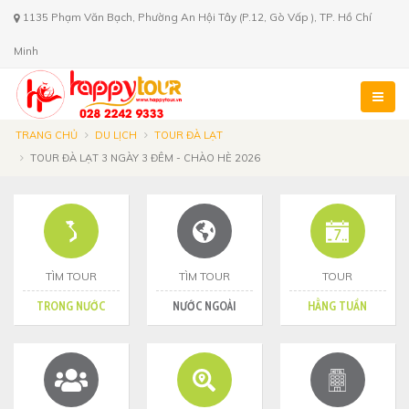
1135 Phạm Văn Bạch, Phường An Hội Tây (P.12, Gò Vấp ), TP. Hồ Chí
Minh
TRANG CHỦ
DU LỊCH
TOUR ĐÀ LẠT
TOUR ĐÀ LẠT 3 NGÀY 3 ĐÊM - CHÀO HÈ 2026
TÌM TOUR
TÌM TOUR
TOUR
TRONG NƯỚC
NƯỚC NGOÀI
HẰNG TUẦN