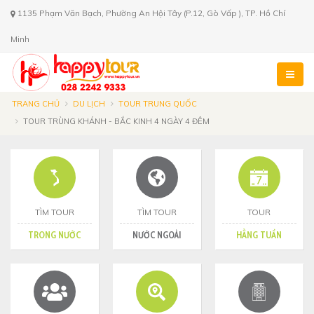
1135 Phạm Văn Bạch, Phường An Hội Tây (P.12, Gò Vấp ), TP. Hồ Chí
Minh
TRANG CHỦ
DU LỊCH
TOUR TRUNG QUỐC
TOUR TRÙNG KHÁNH - BẮC KINH 4 NGÀY 4 ĐÊM
TÌM TOUR
TÌM TOUR
TOUR
TRONG NƯỚC
NƯỚC NGOÀI
HẰNG TUẦN