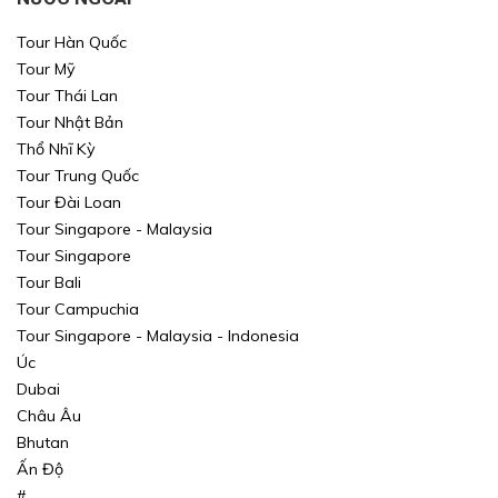
Tour Hàn Quốc
Tour Mỹ
Tour Thái Lan
Tour Nhật Bản
Thổ Nhĩ Kỳ
Xin mời Quý khách chọn thông tin cần tìm kiếm
Xin mời Quý khách chọn thông tin cần tìm kiếm
Tour Trung Quốc
Tour Đài Loan
Xin mời Quý khách chọn thông tin cần tìm kiếm
Xin mời Quý khách chọn thông tin cần tìm kiếm
Tour Singapore - Malaysia
Tour Singapore
Chọn khu vực
Chọn nơi đi
Chọn nơi đi
Tour Bali
Tour Campuchia
hoặc
Chọn loại
Chọn nơi đến
Chọn nơi đến
Tour Singapore - Malaysia - Indonesia
Úc
Khoảng giá
Dubai
Châu Âu
TÌM KIẾM
TÌM KIẾM
Bhutan
Ấn Độ
TÌM KIẾM
TÌM KIẾM
#