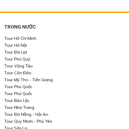
TRONG NƯỚC
Tour Hồ Chí Minh
Tour Hà Nội
Tour Đà Lạt
Tour Phú Quý
Tour Vũng Tàu
Tour Côn Đảo
Xin mời Quý khách chọn thông tin cần tìm kiếm
Xin mời Quý khách chọn thông tin cần tìm kiếm
Tour Mỹ Tho - Tiền Giang
Xin mời Quý khách chọn thông tin cần tìm kiếm
Tour Phú Quốc
Xin mời Quý khách chọn thông tin cần tìm kiếm
Tour Phú Quốc
Chọn khu vực
Tour Bảo Lộc
Chọn nơi đi
Chọn nơi đi
Tour Nha Trang
hoặc
Tour Đà Nẵng - Hội An
Chọn loại
Chọn nơi đến
Chọn nơi đến
Tour Quy Nhơn - Phú Yên
Tour Sơn La
Khoảng giá