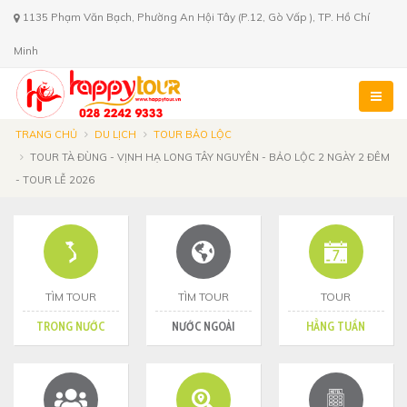
1135 Phạm Văn Bạch, Phường An Hội Tây (P.12, Gò Vấp ), TP. Hồ Chí
Minh
TRANG CHỦ
DU LỊCH
TOUR BẢO LỘC
TOUR TÀ ĐÙNG - VỊNH HẠ LONG TÂY NGUYÊN - BẢO LỘC 2 NGÀY 2 ĐÊM
- TOUR LỄ 2026
TÌM TOUR
TÌM TOUR
TOUR
TRONG NƯỚC
NƯỚC NGOÀI
HẰNG TUẦN