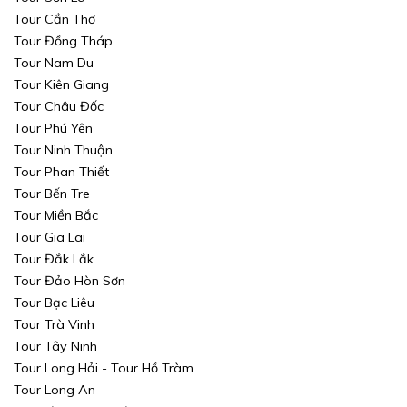
Tour Cần Thơ
TÌM KIẾM
Tour Đồng Tháp
TÌM KIẾM
Tour Nam Du
Tour Kiên Giang
TÌM KIẾM
TÌM KIẾM
Tour Châu Đốc
Tour Phú Yên
Tour Ninh Thuận
Tour Phan Thiết
Tour Bến Tre
Tour Miền Bắc
Tour Gia Lai
Tour Đắk Lắk
Tour Đảo Hòn Sơn
Tour Bạc Liêu
Tour Trà Vinh
Tour Tây Ninh
Tour Long Hải - Tour Hồ Tràm
Tour Long An