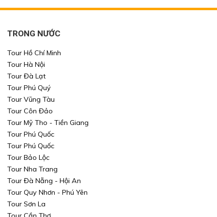
TRONG NƯỚC
Tour Hồ Chí Minh
Tour Hà Nội
Tour Đà Lạt
Tour Phú Quý
Tour Vũng Tàu
Tour Côn Đảo
Xin mời Quý khách chọn thông tin cần tìm kiếm
Xin mời Quý khách chọn thông tin cần tìm kiếm
Tour Mỹ Tho - Tiền Giang
Tour Phú Quốc
Xin mời Quý khách chọn thông tin cần tìm kiếm
Xin mời Quý khách chọn thông tin cần tìm kiếm
Tour Phú Quốc
Tour Bảo Lộc
Chọn khu vực
Chọn nơi đi
Chọn nơi đi
Tour Nha Trang
Tour Đà Nẵng - Hội An
hoặc
Chọn loại
Chọn nơi đến
Chọn nơi đến
Tour Quy Nhơn - Phú Yên
Tour Sơn La
Khoảng giá
Tour Cần Thơ