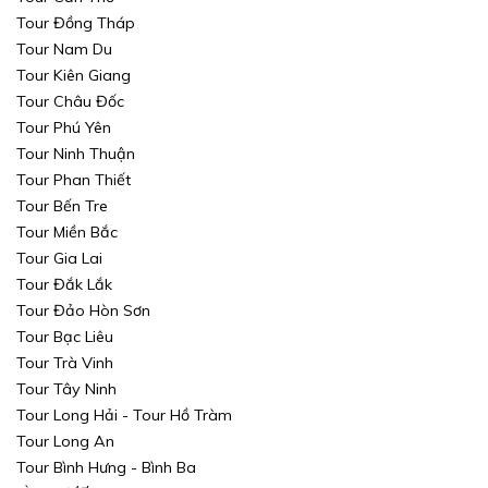
Tour Đồng Tháp
TÌM KIẾM
TÌM KIẾM
Tour Nam Du
Tour Kiên Giang
Tour Châu Đốc
TÌM KIẾM
TÌM KIẾM
Tour Phú Yên
Tour Ninh Thuận
Tour Phan Thiết
Tour Bến Tre
Tour Miền Bắc
Tour Gia Lai
Tour Đắk Lắk
Tour Đảo Hòn Sơn
Tour Bạc Liêu
Tour Trà Vinh
Tour Tây Ninh
Tour Long Hải - Tour Hồ Tràm
Tour Long An
Tour Bình Hưng - Bình Ba