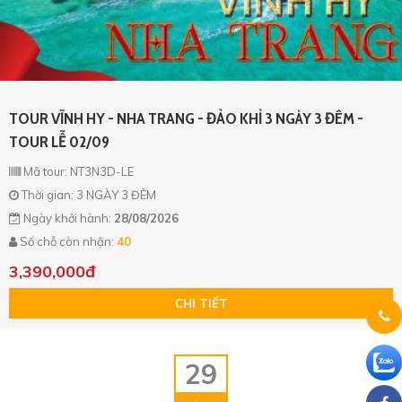
TOUR VĨNH HY - NHA TRANG - ĐẢO KHỈ 3 NGÀY 3 ĐÊM -
TOUR LỄ 02/09
Mã tour: NT3N3D-LE
Thời gian: 3 NGÀY 3 ĐÊM
Ngày khởi hành:
28/08/2026
Số chỗ còn nhận:
40
3,390,000đ
CHI TIẾT
29