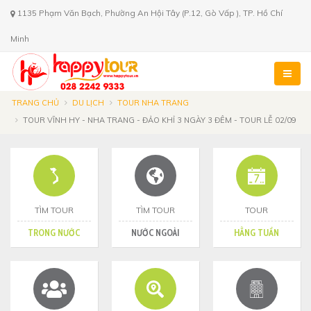
1135 Phạm Văn Bạch, Phường An Hội Tây (P.12, Gò Vấp ), TP. Hồ Chí
Minh
TRANG CHỦ
DU LỊCH
TOUR NHA TRANG
TOUR VĨNH HY - NHA TRANG - ĐẢO KHỈ 3 NGÀY 3 ĐÊM - TOUR LỄ 02/09
TÌM TOUR
TÌM TOUR
TOUR
TRONG NƯỚC
NƯỚC NGOÀI
HẰNG TUẦN