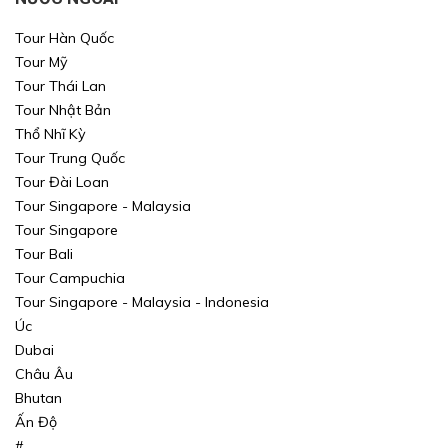
Tour Hàn Quốc
Tour Mỹ
Tour Thái Lan
Tour Nhật Bản
Thổ Nhĩ Kỳ
Xin mời Quý khách chọn thông tin cần tìm kiếm
Xin mời Quý khách chọn thông tin cần tìm kiếm
Tour Trung Quốc
Tour Đài Loan
Xin mời Quý khách chọn thông tin cần tìm kiếm
Xin mời Quý khách chọn thông tin cần tìm kiếm
Tour Singapore - Malaysia
Tour Singapore
Chọn khu vực
Chọn nơi đi
Chọn nơi đi
Tour Bali
Tour Campuchia
hoặc
Chọn loại
Chọn nơi đến
Chọn nơi đến
Tour Singapore - Malaysia - Indonesia
Úc
Khoảng giá
Dubai
Châu Âu
TÌM KIẾM
TÌM KIẾM
Bhutan
Ấn Độ
TÌM KIẾM
TÌM KIẾM
#