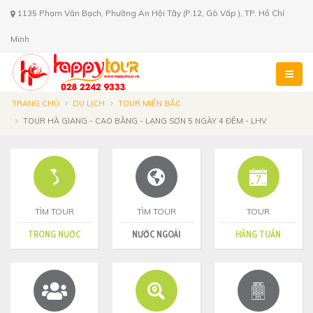
1135 Phạm Văn Bạch, Phường An Hội Tây (P.12, Gò Vấp ), TP. Hồ Chí
Minh
TRANG CHỦ
DU LỊCH
TOUR MIỀN BẮC
TOUR HÀ GIANG - CAO BẰNG - LẠNG SƠN 5 NGÀY 4 ĐÊM - LHV
TÌM TOUR
TÌM TOUR
TOUR
TRONG NƯỚC
NƯỚC NGOÀI
HẰNG TUẦN