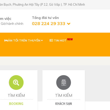
Bạch, Phường An Hội Tây (P.12, Gò Vấp ), TP. Hồ Chí Minh
Tổng đài tư vấn
àm việc
028 224 29 333
7 Giờ hành chính
ĂN TỐI TRÊN THUYỀN
TIN HOT
n Golf)
02822429333
 Phường An Hội
0903869866
 Phường Tân Sơn,
ơn
0903869866
Nhơn, Gia Lai
TÌM KIẾM
TÌM KIẾM
BOOKING
KHÁCH SẠN