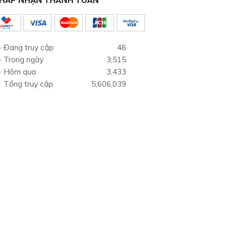
HẤP NHẬN THANH TOÁN
Đang truy cập
46
Trong ngày
3,515
Hôm qua
3,433
Tổng truy cập
5,606,039