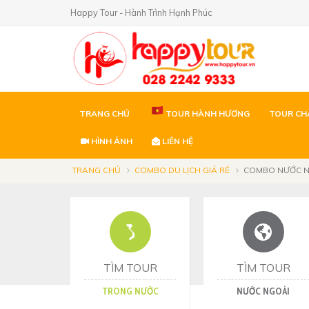
Happy Tour - Hành Trình Hạnh Phúc
TRANG CHỦ
TOUR HÀNH HƯƠNG
TOUR CH
HÌNH ẢNH
LIÊN HỆ
TRANG CHỦ
COMBO DU LỊCH GIÁ RẺ
COMBO NƯỚC 
TÌM TOUR
TÌM TOUR
TRONG NƯỚC
NƯỚC NGOÀI