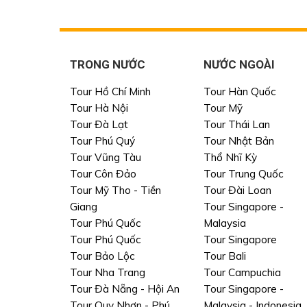
TRONG NƯỚC
NƯỚC NGOÀI
Tour Hồ Chí Minh
Tour Hàn Quốc
Tour Hà Nội
Tour Mỹ
Tour Đà Lạt
Tour Thái Lan
Tour Phú Quý
Tour Nhật Bản
Tour Vũng Tàu
Thổ Nhĩ Kỳ
Tour Côn Đảo
Tour Trung Quốc
Tour Mỹ Tho - Tiền
Tour Đài Loan
Giang
Tour Singapore -
Tour Phú Quốc
Malaysia
Tour Phú Quốc
Tour Singapore
Tour Bảo Lộc
Tour Bali
Tour Nha Trang
Tour Campuchia
Tour Đà Nẵng - Hội An
Tour Singapore -
Tour Quy Nhơn - Phú
Malaysia - Indonesia