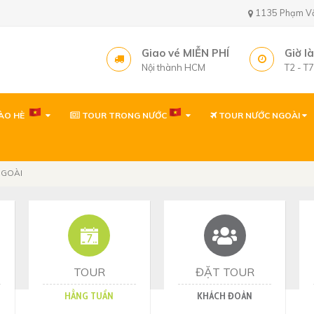
1135 Phạm Văn 
Giao vé MIỄN PHÍ
Giờ l
Nội thành HCM
T2 - T
ÀO HÈ
TOUR TRONG NƯỚC
TOUR NƯỚC NGOÀI
Văn phòng ( gần sâ
1135 Phạm Văn Bạch,
Tây, TP. Hồ Chí Minh
NGOÀI
Văn phòng
1135 Phạm Văn Bạch,
Tp. Hồ Chí Minh
Văn phòng Quy Nh
60 Thanh Niên, P. Quy 
TOUR
ĐẶT TOUR
HẰNG TUẦN
KHÁCH ĐOÀN