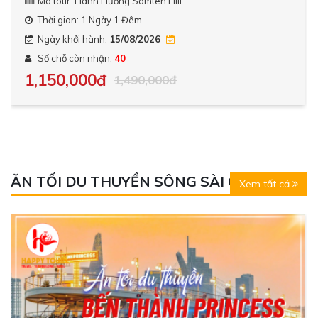
Mã tour: Hành Hương Samten Hill
Thời gian: 1 Ngày 1 Đêm
Ngày khởi hành:
15/08/2026
Số chỗ còn nhận:
40
1,150,000đ
1,490,000đ
ĂN TỐI DU THUYỀN SÔNG SÀI GÒN
Xem tất cả