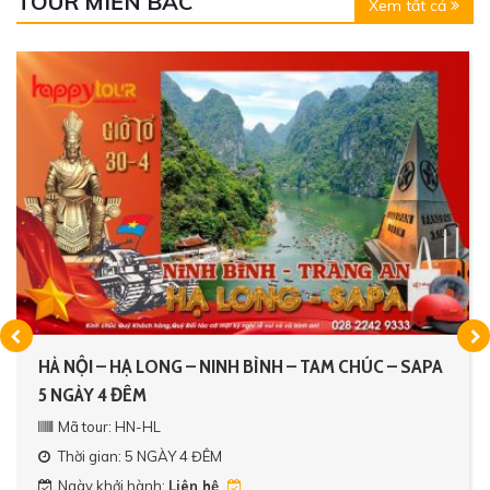
TOUR MIỀN BẮC
Xem tất cả
HÀ NỘI – HẠ LONG – NINH BÌNH – TAM CHÚC – SAPA
5 NGÀY 4 ĐÊM
Mã tour: HN-HL
Thời gian: 5 NGÀY 4 ĐÊM
Ngày khởi hành:
Liên hệ