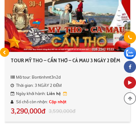
TOUR MỸ THO – CẦN THƠ – CÀ MAU 3 NGÀY 2 ĐÊM
Mã tour: Bontinhmt3n2d
Thời gian: 3 NGÀY 2 ĐÊM
Ngày khởi hành:
Liên hệ
Số chỗ còn nhận:
Cập nhật
3,290,000đ
3,590,000đ