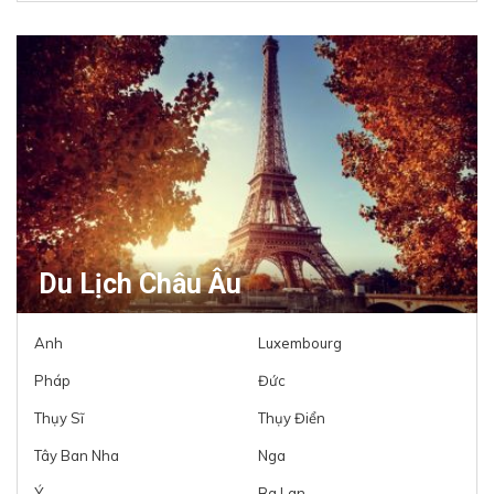
Du Lịch Châu Âu
Anh
Luxembourg
Pháp
Đức
Thụy Sĩ
Thụy Điển
Tây Ban Nha
Nga
Ý
Ba Lan