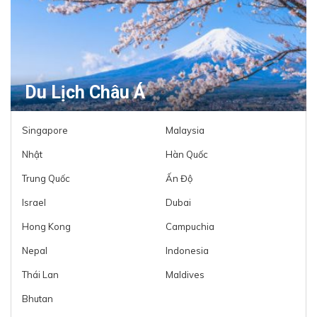
Du Lịch Châu Á
Singapore
Malaysia
Nhật
Hàn Quốc
Trung Quốc
Ấn Độ
Israel
Dubai
Hong Kong
Campuchia
Nepal
Indonesia
Thái Lan
Maldives
Bhutan